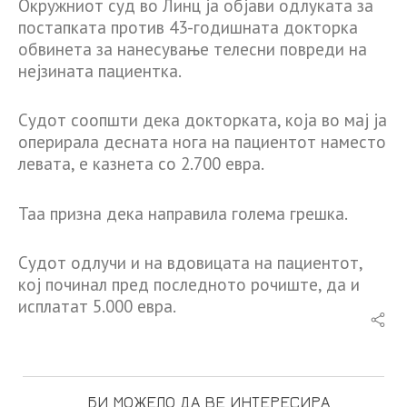
Окружниот суд во Линц ја објави одлуката за
постапката против 43-годишната докторка
обвинета за нанесување телесни повреди на
нејзината пациентка.
Судот соопшти дека докторката, која во мај ја
оперирала десната нога на пациентот наместо
левата, е казнета со 2.700 евра.
Таа призна дека направила голема грешка.
Судот одлучи и на вдовицата на пациентот,
кој починал пред последното рочиште, да и
исплатат 5.000 евра.
БИ МОЖЕЛО ДА ВЕ ИНТЕРЕСИРА