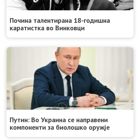
Почина талентиранa 18-годишна
каратистка во Винковци
Путин: Во Украина се направени
компоненти за биолошко оружје