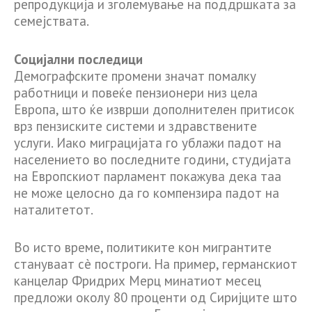
репродукција и зголемување на поддршката за
семејствата.
Социјални последици
Демографските промени значат помалку
работници и повеќе пензионери низ цела
Европа, што ќе изврши дополнителен притисок
врз пензиските системи и здравствените
услуги. Иако миграцијата го ублажи падот на
населението во последните години, студијата
на Европскиот парламент покажува дека таа
не може целосно да го компензира падот на
наталитетот.
Во исто време, политиките кон мигрантите
стануваат сè построги. На пример, германскиот
канцелар Фридрих Мерц минатиот месец
предложи околу 80 проценти од Сиријците што