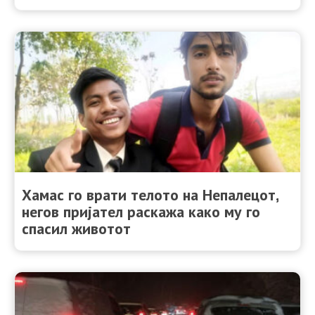
Хамас го врати телото на Непалецот,
негов пријател раскажа како му го
спасил животот