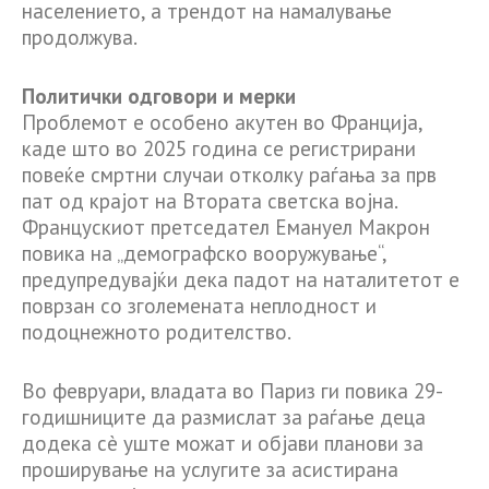
населението, а трендот на намалување
продолжува.
Политички одговори и мерки
Проблемот е особено акутен во Франција,
каде што во 2025 година се регистрирани
повеќе смртни случаи отколку раѓања за прв
пат од крајот на Втората светска војна.
Францускиот претседател Емануел Макрон
повика на „демографско вооружување“,
предупредувајќи дека падот на наталитетот е
поврзан со зголемената неплодност и
подоцнежното родителство.
Во февруари, владата во Париз ги повика 29-
годишниците да размислат за раѓање деца
додека сè уште можат и објави планови за
проширување на услугите за асистирана