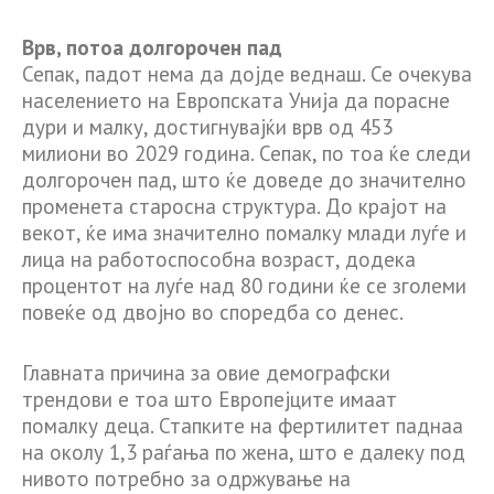
Врв, потоа долгорочен пад
Сепак, падот нема да дојде веднаш. Се очекува
населението на Европската Унија да порасне
дури и малку, достигнувајќи врв од 453
милиони во 2029 година. Сепак, по тоа ќе следи
долгорочен пад, што ќе доведе до значително
променета старосна структура. До крајот на
векот, ќе има значително помалку млади луѓе и
лица на работоспособна возраст, додека
процентот на луѓе над 80 години ќе се зголеми
повеќе од двојно во споредба со денес.
Главната причина за овие демографски
трендови е тоа што Европејците имаат
помалку деца. Стапките на фертилитет паднаа
на околу 1,3 раѓања по жена, што е далеку под
нивото потребно за одржување на