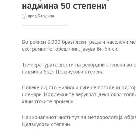
надмина 50 степени
пред 3 години
Во речиси 3.000 бразилски града и населени м
екстремните горештини, јавува Би-би-си.
Температурата достигна рекордни степени во 
надмина 52,5 Целзиусови степена.
Повеќе од сто милиони луѓе се погодени од гор
ноември. Надлежните веруваат дека оваа топл
климатските промени.
Националниот институт за метеорологија објав
Целзиусови степени.