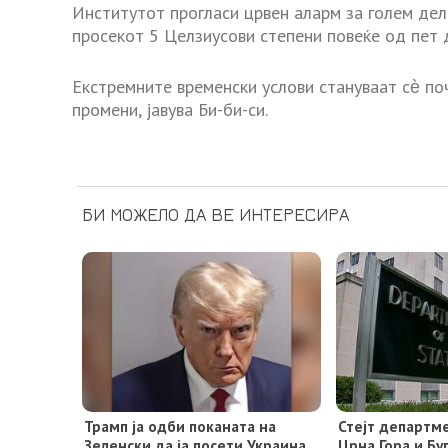
Институтот прогласи црвен аларм за голем дел
просекот 5 Целзиусови степени повеќе од пет д
Екстремните временски услови стануваат с
ѐ
по
промени, јавува Би-би-си.
БИ МОЖЕЛО ДА ВЕ ИНТЕРЕСИРА
Трамп ја одби поканата на
Стејт департме
Зеленски да ја посети Украина
Црна Гора и Бу