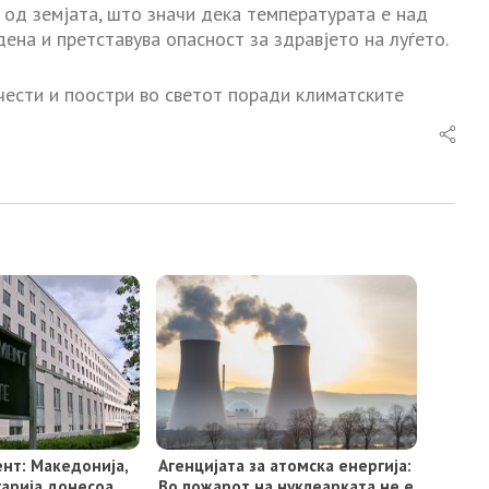
 од земјата, што значи дека температурата е над
ена и претставува опасност за здравјето на луѓето.
чести и поостри во светот поради климатските
нт: Македонија,
Агенцијата за атомска енергија:
гарија донесоа
Во пожарот на нуклеарката не е