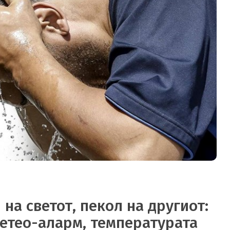
 на светот, пекол на другиот:
метео-аларм, температурата