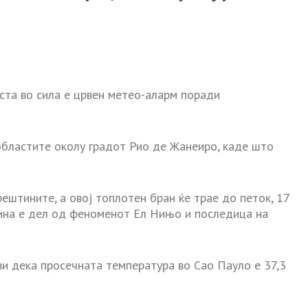
еста во сила е црвен метео-аларм поради
областите околу градот Рио де Жанеиро, каде што
ештините, а овој топлотен бран ќе трае до петок, 17
ина е дел од феноменот Ел Нињо и последица на
и дека просечната температура во Сао Пауло е 37,3