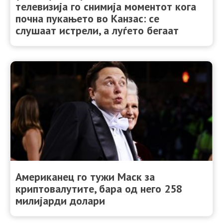
телевизија го снимија моментот кога
почна пукањето во Канзас: се
слушаат истрели, а луѓето бегаат
Американец го тужи Маск за
криптовалутите, бара од него 258
милијарди долари