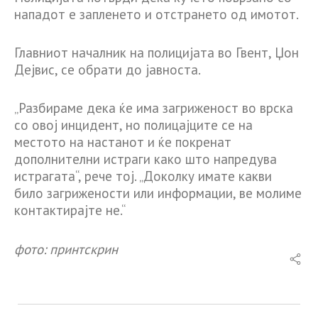
нападот е запленето и отстрането од имотот.
Главниот началник на полицијата во Гвент, Џон
Дејвис, се обрати до јавноста.
„Разбираме дека ќе има загриженост во врска
со овој инцидент, но полицајците се на
местото на настанот и ќе покренат
дополнителни истраги како што напредува
истрагата“, рече тој. „Доколку имате какви
било загрижености или информации, ве молиме
контактирајте не.“
фото: принтскрин