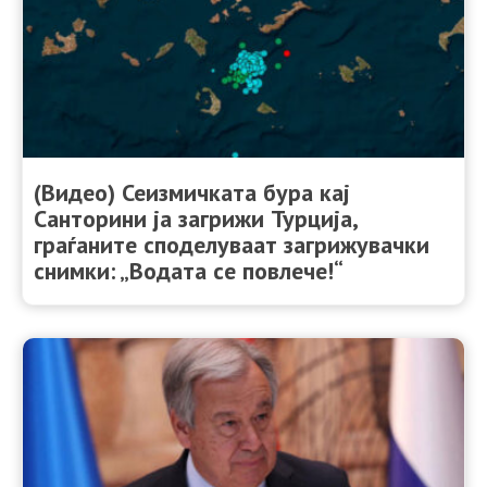
(Видео) Сеизмичката бура кај
Санторини ја загрижи Турција,
граѓаните споделуваат загрижувачки
снимки: „Водата се повлече!“