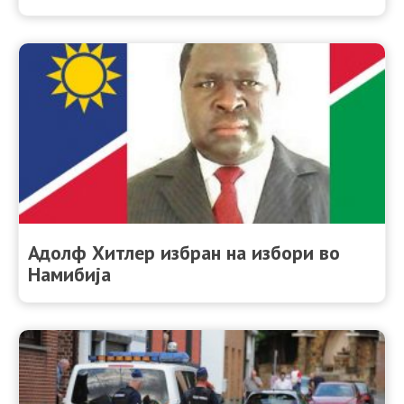
Адолф Хитлер избран на избори во
Намибија