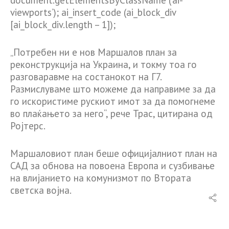
viewports’); ai_insert_code (ai_block_div
[ai_block_div.length – 1]);
„Потребен ни е нов Маршалов план за
реконструкција на Украина, и токму тоа го
разговаравме на состанокот на Г7.
Размислуваме што можеме да направиме за да
го искористиме рускиот имот за да помогнеме
во плаќањето за него“, рече Трас, цитирана од
Ројтерс.
Маршаловиот план беше официјалниот план на
САД за обнова на повоена Европа и сузбивање
на влијанието на комунизмот по Втората
светска војна.