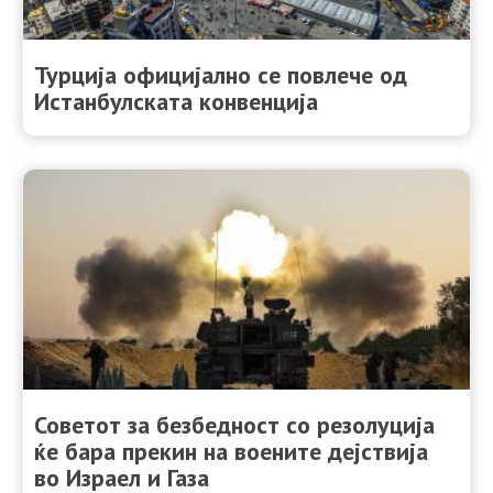
Турција официјално се повлече од
Истанбулската конвенција
Советот за безбедност со резолуција
ќе бара прекин на воените дејствија
во Израел и Газа