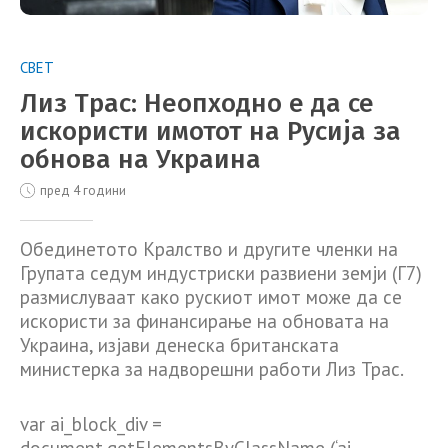
СВЕТ
Лиз Трас: Неопходно е да се
искористи имотот на Русија за
обнова на Украина
пред 4 години
Обединетото Кралство и другите членки на
Групата седум индустриски развиени земји (Г7)
размислуваат како рускиот имот може да се
искористи за финансирање на обновата на
Украина, изјави денеска британската
министерка за надворешни работи Лиз Трас.
var ai_block_div =
document.getElementsByClassName (‘ai-