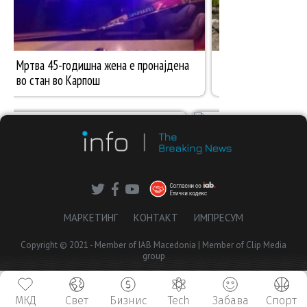
МАРКЕТИНГ
КОНТАКТ
ИМПРЕСУМ
Copyright © 2021 - Member of IAB Macedonia | Member of Clip Media
group
МКД
Свет
Бизнис
Tech
Забава
Спорт