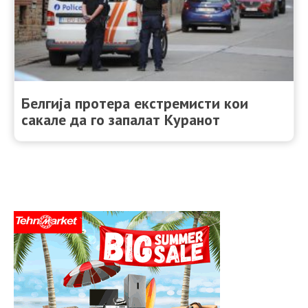
Белгија протера екстремисти кои
сакале да го запалат Куранот