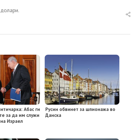
 долари.
итичарка: Абас ги
Русин обвинет за шпионажа во
те за да им служи
Данска
 на Израел