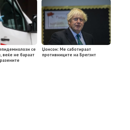
епидемиолози се
Џонсон: Ме саботираат
, веќе не бараат
противниците на Брегзит
аразените