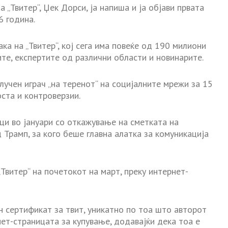
„Твитер“, Џек Дорси, ја напиша и ја објави првата
6 година.
ака на „Твитер“, кој сега има повеќе од 190 милиони
те, експертите од различни области и новинарите.
клучен играч „на теренот“ на социјалните мрежи за 15
ста и контроверзии.
ци во јануари со откажување на сметката на
рамп, за кого беше главна алатка за комуникација
Твитер“ на почетокот на март, преку интернет-
ен сертификат за твит, уникатно по тоа што авторот
нет-страницата за купување, додавајќи дека тоа е