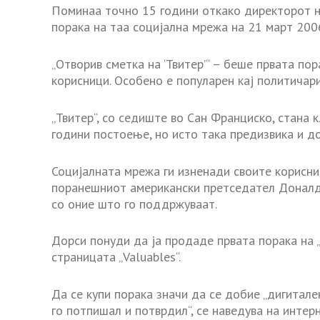
Поминаа точно 15 години откако директорот на 
порака на таа социјална мрежа на 21 март 200
„Отворив сметка на ‘Твитер’“ – беше првата пор
корисници. Особено е популарен кај политичари
„Твитер“, со седиште во Сан Франциско, стана 
години постоење, но исто така предизвика и до
Социјалната мрежа ги изненади своите корисни
поранешниот американски претседател Доналд Т
со оние што го поддржуваат.
Дорси понуди да ја продаде првата порака на „
страницата „Valuables“.
Да се ​​купи порака значи да се добие „дигитал
го потпишал и потврдил“, се наведува на интер