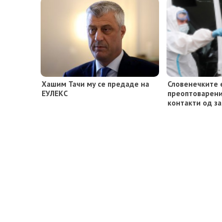
Хашим Тачи му се предаде на
Словенечките 
ЕУЛЕКС
преоптоварени
контакти од з