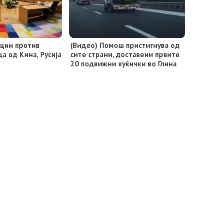
кции против
(Видео) Помош пристигнува од
а од Кина, Русија
сите страни, доставени првите
20 подвижни куќички во Глина