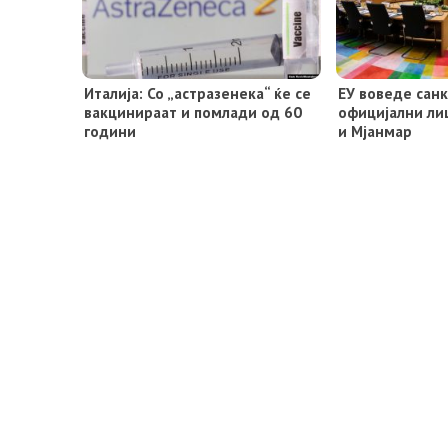
Италија: Со „астразенека“ ќе се
ЕУ воведе сан
вакцинираат и помлади од 60
официјални лиц
години
и Мјанмар