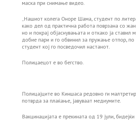
маска при снимање видео.
„Нашиот колега Оноре Шама, студент по литер
како дел од практична работа поврзана со жан
но и покрај објаснувањата и откако ја ставил 
добие пари и го обвинил за пружање отпор, по 
студент кој го посведочил настанот.
Полицаецот е во бегство.
Полицајците во Киншаса редовно ги малтретира
потврда за плаќање, јавуваат медиумите.
Вакцинацијата е прекината од 19 јули, бидејќи