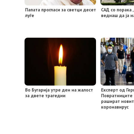
Папата прогласи за светци десет
САД со порака 
луѓе
веднаш да ја н
Во Бугарија утре ден на жалост
Експерт од Гер
за двете трагедии
Повратниците 
рашират новит
коронавирус