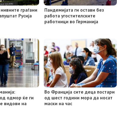
, нивните граѓани
Пандемијата ги остави без
апуштат Русија
работа угостителските
работници во Германија
манија:
Во Франција сите деца постари
од одмор ќе ги
од шест години мора да носат
е видови на
маски на час