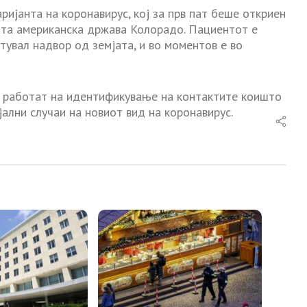
аријанта на коронавирус, кој за прв пат беше откриен
ната американска држава Колорадо. Пациентот е
атувал надвор од земјата, и во моментов е во
а работат на идентификување на контактите коишто
ални случаи на новиот вид на коронавирус.