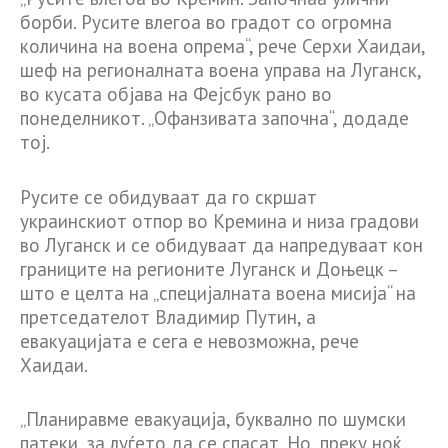
борби. Русите влегоа во градот со огромна
количина на воена опрема“, рече Серхи Хаидаи,
шеф на регионалната воена управа на Луганск,
во кусата објава на Фејсбук рано во
понеделникот. „Офанзивата започна“, додаде
тој.
Русите се обидуваат да го скршат
украинскиот отпор во Кремина и низа градови
во Луганск и се обидуваат да напредуваат кон
границите на регионите Луганск и Доњецк –
што е целта на „специјалната воена мисија“ на
претседателот Владимир Путин, а
евакуацијата е сега е невозможна, рече
Хаидаи.
„Планиравме евакуација, буквално по шумски
патеки, за луѓето да се спасат. Но, преку ноќ