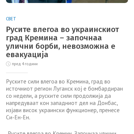
СВЕТ
Русите влегоа во украинскиот
град Кремина – започнаа
улични борби, невозможна е
евакуација
пред 4 години
Руските сили влегоа во Кремина, град во
источниот регион Луганск кој е бомбардиран
со недели, а руските сили продолжија да
напредуваат кон западниот дел на Донбас,
изјави висок украински функционер, пренесе
Си-Ен-Ен.
„Русите влегоа во Кремин. Започнаа улични