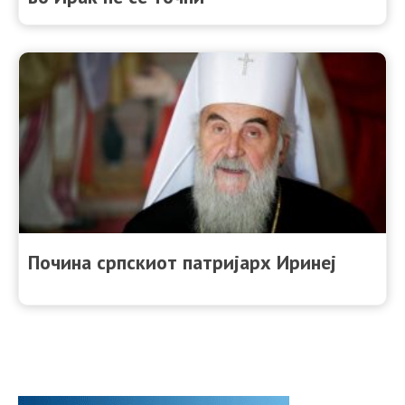
Почина српскиот патријарх Иринеј