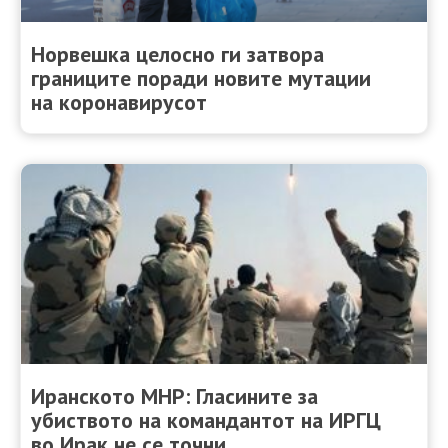
Норвешка целосно ги затвора
границите поради новите мутации
на коронавирусот
Иранското МНР: Гласините за
убиството на командантот на ИРГЦ
во Ирак не се точни