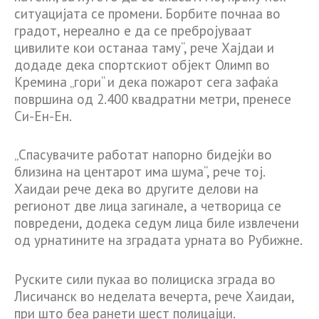
ситуацијата се промени. Борбите почнаа во
градот, нереално е да се пребројуваат
цивилите кои останаа таму“, рече Хајдаи и
додаде дека спортскиот објект Олимп во
Кремина „гори“ и дека пожарот сега зафаќа
површина од 2.400 квадратни метри, пренесе
Си-Ен-Ен.
„Спасувачите работат напорно бидејќи во
близина на центарот има шума“, рече тој.
Хаидаи рече дека во другите делови на
регионот две лица загинале, а четворица се
повредени, додека седум лица биле извлечени
од урнатините на зградата урната во Рубижне.
Руските сили пукаа во полициска зграда во
Лисичанск во неделата вечерта, рече Хаидаи,
при што беа ранети шест полицајци.