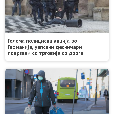
Голема полициска акција во
Германија, уапсени десничари
поврзани со трговија со дрога