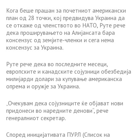
Кога беше прашан за почетниот американски
план од 28 точки, кој предвидува Украина да
се откаже од членството во НАТО, Руте рече
дека проширувањето на Алијансата бара
консензус од земјите-членки и сега нема
консензус за Украина.
Руте рече дека во последните месеци,
европските и канадските сојузници обезбедија
милијарди долари за купување американска
опрема и оружје за Украина.
„Очекувам дека сојузниците ќе објават нови
придонеси во наредните денови“, рече
генералниот секретар.
Според иницијативата ПУРЛ (Список на