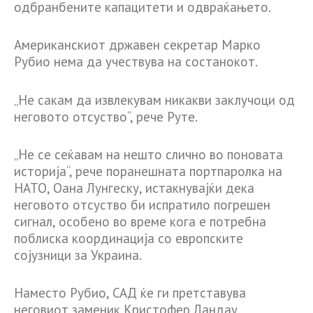
одбранбените капацитети и одвраќањето.
Американскиот државен секретар Марко
Рубио нема да учествува на состанокот.
„Не сакам да извлекувам никакви заклучоци од
неговото отсуство“, рече Руте.
„Не се сеќавам на нешто слично во поновата
историја“, рече поранешната портпаролка на
НАТО, Оана Лунгеску, истакнувајќи дека
неговото отсуство би испратило погрешен
сигнал, особено во време кога е потребна
поблиска координација со европските
сојузници за Украина.
Наместо Рубио, САД ќе ги претставува
неговиот заменик Кристофер Ландау.