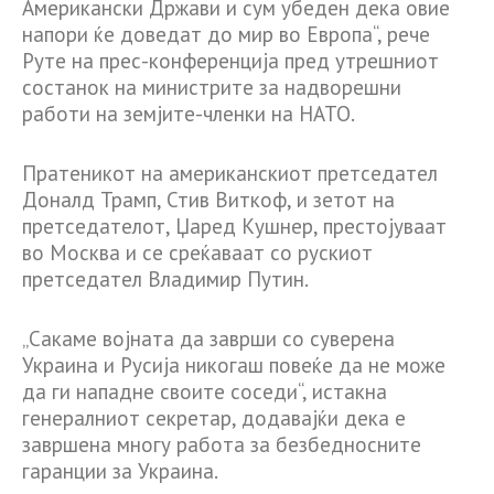
Американски Држави и сум убеден дека овие
напори ќе доведат до мир во Европа“, рече
Руте на прес-конференција пред утрешниот
состанок на министрите за надворешни
работи на земјите-членки на НАТО.
Пратеникот на американскиот претседател
Доналд Трамп, Стив Виткоф, и зетот на
претседателот, Џаред Кушнер, престојуваат
во Москва и се среќаваат со рускиот
претседател Владимир Путин.
„Сакаме војната да заврши со суверена
Украина и Русија никогаш повеќе да не може
да ги нападне своите соседи“, истакна
генералниот секретар, додавајќи дека е
завршена многу работа за безбедносните
гаранции за Украина.