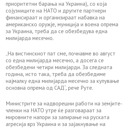
приоритетни барања на Украина), со која
сојузниците на НАТО и другите партнери
финансираат и организираат набавка на
американско оружје, муниција и воена опрема
за Украина, треба да се обезбедува една
милијарда месечно.
„На вистинскиот пат сме, почнавме во август
со една милијарда месечно, а досега се
обезбедени четири милијарди. За следната
година, исто така, треба да обезбедиме
најмалку една милијарда месечно за купување
основна опрема од САД“, рече Руте.
Министрите за надворешни работи на земјите-
членки на НАТО утре ќе разговараат за
мировните напори за запирање на руската
агресија врз Украина и за зајакнување на