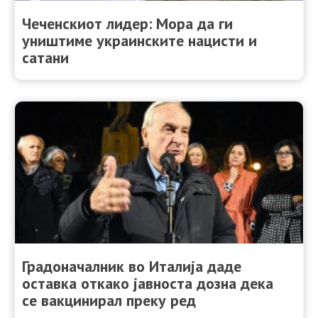
Чеченскиот лидер: Мора да ги
уништиме украинските нацисти и
сатани
Градоначалник во Италија даде
оставка откако јавноста дозна дека
се вакцинирал преку ред