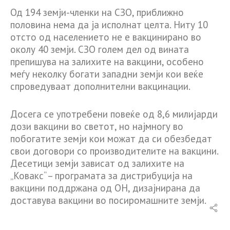
Од 194 земји-членки на СЗО, приближно
половина нема да ја исполнат целта. Ниту 10
отсто од населението не е вакцинирано во
околу 40 земји. СЗО голем дел од вината
препишува на залихите на вакцини, особено
меѓу неколку богати западни земји кои веќе
спроведуваат дополнителни вакцинации.
Досега се употребени повеќе од 8,6 милијарди
дози вакцини во светот, но најмногу во
побогатите земји кои можат да си обезбедат
свои договори со производителите на вакцини.
Десетици земји зависат од залихите на
„Ковакс“ – програмата за дистрибуција на
вакцини поддржана од ОН, дизајнирана да
доставува вакцини во посиромашните земји.