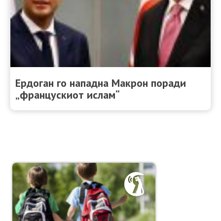
Ердоган го нападна Макрон поради
„францускиот ислам“