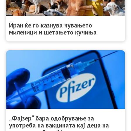
Иран ќе го казнува чувањето
миленици и шетањето кучиња
„Фајзер“ бара одобрување за
употреба на вакцината кај деца на