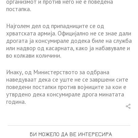
организмот и против него не е поведена
постапка.
Најголем дел од припадниците се од
хрватската армија. Официјално не се знае дали
дрогата ја консумирале додека биле на служба
или надвор од касарната, како ја набавувале и
во колкави количини.
Инаку, од Министерството за одбрана
наведуваат дека се уште не се завршени сите
поведени постапки против војниците за кои е
утврдено дека консумирале дрога минатата
година.
БИ МОЖЕЛО ДА ВЕ ИНТЕРЕСИРА