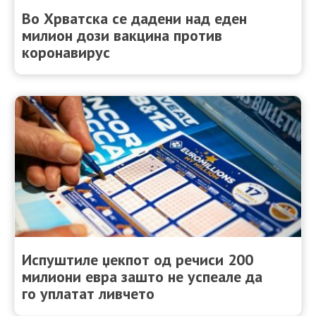
Во Хрватска се дадени над еден
милион дози вакцина против
коронавирус
Испуштиле џекпот од речиси 200
милиони евра зашто не успеале да
го уплатат ливчето