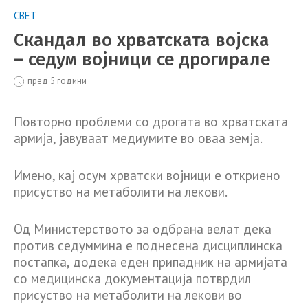
СВЕТ
Скандал во хрватската војска
– седум војници се дрогирале
пред 5 години
Повторно проблеми со дрогата во хрватската
армија, јавуваат медиумите во оваа земја.
Имено, кај осум хрватски војници е откриено
присуство на метаболити на лекови.
Од Министерството за одбрана велат дека
против седуммина е поднесена дисциплинска
постапка, додека еден припадник на армијата
со медицинска документација потврдил
присуство на метаболити на лекови во