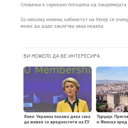
Словачка е сериозно погодена од пандемијата 
Со неколку измени, кабинетот на Хегер се очек
може да даде заклетва оваа недела.
БИ МОЖЕЛО ДА ВЕ ИНТЕРЕСИРА
Лаен: Украина покажа дека сака
Турција: Прег
да живее со вредностите на ЕУ
и Финска пред