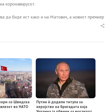
на коронавирусот.
ува да биде ист како и на Матович, а новиот премиер
овори со Шведска
Путин ѝ додели титула за
 влезот во НАТО
херојство на бригадата која
Украина ја обвини за масакрот