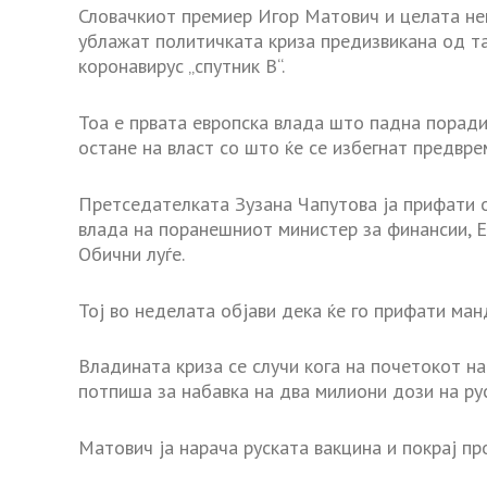
Словачкиот премиер Игор Матович и целата нег
ублажат политичката криза предизвикана од та
коронавирус „спутник В“.
Тоа е првата европска влада што падна поради
остане на власт со што ќе се избегнат предвр
Претседателката Зузана Чапутова ја прифати 
влада на поранешниот министер за финансии, Ед
Обични луѓе.
Тој во неделата објави дека ќе го прифати ма
Владината криза се случи кога на почетокот на
потпиша за набавка на два милиони дози на рус
Матович ја нарача руската вакцина и покрај п