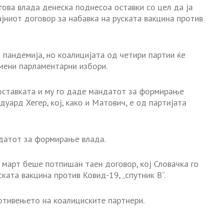
ова влада денеска поднесоа оставки со цел да ја
јниот договор за набавка на руската вакцина против
 пандемија, но коалицијата од четири партии ќе
емени парламентарни избори.
оставката и му го даде мандатот за формирање
уард Хегер, кој, како и Матович, е од партијата
ндатот за формирање влада.
 март беше потпишан таен договор, кој Словачка го
ката вакцина против Ковид-19, „спутник В“.
ротивењето на коалициските партнери.