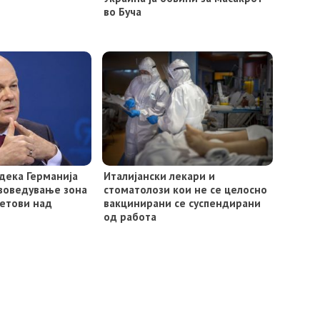
во Буча
дека Германија
Италијански лекари и
воведување зона
стоматолози кои не се целосно
летови над
вакцинирани се суспендирани
од работа