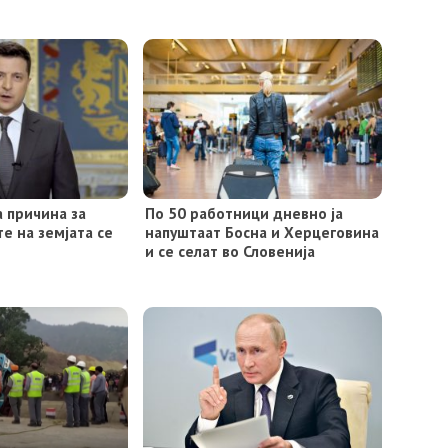
а причина за
По 50 работници дневно ја
те на земјата се
напуштаат Босна и Херцеговина
и се селат во Словенија