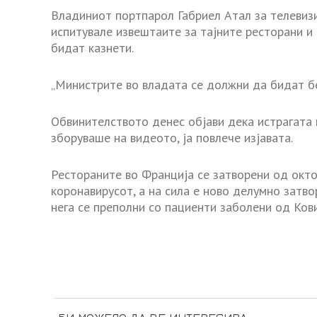
Владиниот портпарол Габриел Атал за телевизи
испитувале извештаите за тајните ресторани и
бидат казнети.
„Министрите во владата се должни да бидат бе
Обвинителството денес објави дека истрагата 
зборуваше на видеото, ја повлече изјавата.
Рестораните во Франција се затворени од окт
коронавирусот, а на сила е ново делумно затво
нега се преполни со пациенти заболени од Ков