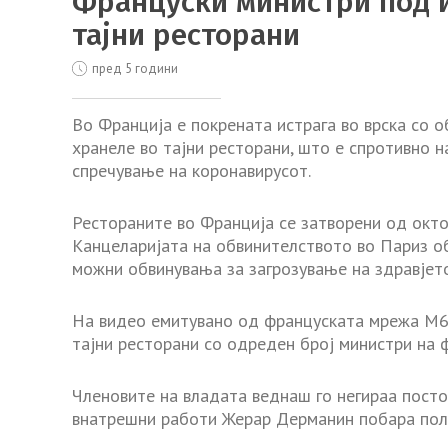
Француски министри под и
тајни ресторани
пред 5 години
Во Франција е покрената истрага во врска со 
хранеле во тајни ресторани, што е спротивно 
спречување на коронавирусот.
Рестораните во Франција се затворени од окто
Канцеларијата на обвинителството во Париз об
можни обвинувања за загрозување на здравјето
На видео емитувано од француската мрежа М6, 
тајни ресторани со одреден број министри на 
Членовите на владата веднаш го негираа посто
внатрешни работи Жерар Дерманин побара поли