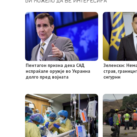
БИ МОЖЕЛО ДА ВЕ ИНТЕРЕСИРА
Пентагон призна дека САД
Зеленски: Нем
испраќале оружје во Украина
страв, граници
долго пред војната
сигурни