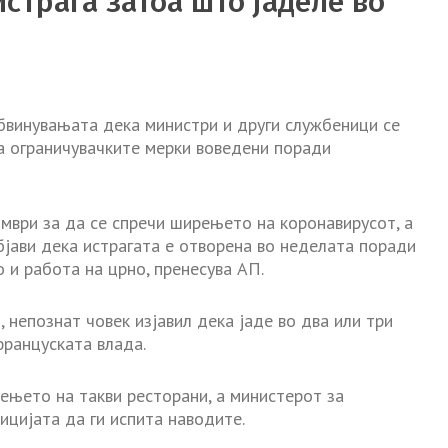
страга затоа што јаделе во
обвинувањата дека министри и други службеници се
на ограничувачките мерки воведени поради
мври за да се спречи ширењето на коронавирусот, а
јави дека истрагата е отворена во неделата поради
 и работа на црно, пренесува АП.
непознат човек изјавил дека јаде во два или три
француската влада.
ењето на такви ресторани, а министерот за
цијата да ги испита наводите.