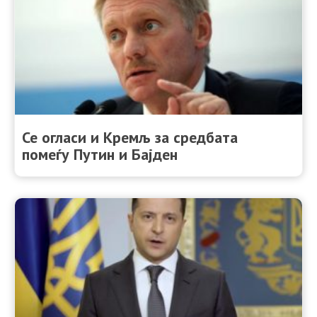
Се огласи и Кремљ за средбата
помеѓу Путин и Бајден