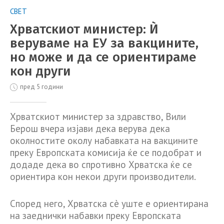
СВЕТ
Хрватскиот министер: Ѝ
веруваме на ЕУ за вакцините,
но може и да се ориентираме
кон други
пред 5 години
Хрватскиот министер за здравство, Вили
Берош вчера изјави дека верува дека
околностите околу набавката на вакцините
преку Европската комисија ќе се подобрат и
додаде дека во спротивно Хрватска ќе се
ориентира кон некои други производители.
Според него, Хрватска сè уште е ориентирана
на заеднички набавки преку Европската