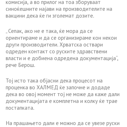
комисија, а во прилог на тоа зборуваат
синоќешните најави на производителите на
вакцини дека ќе ги зголемат дозите.
„ Сепак, ако не е така, ќе мора да се
ориентираме и да се организираме кон некои
други производители. Хрватска оствари
одреден контакт со руските здравствени
власти и е добиена одредена документација“,
рече Берош.
Тој исто така објасни дека процесот на
проценка во ХАЛМЕД ќе започне и додаде
дека во овој момент тој не може да каже дали
документацијата е комплетна и колку ќе трае
постапката.
На прашањето дали е можно да се увезе руски