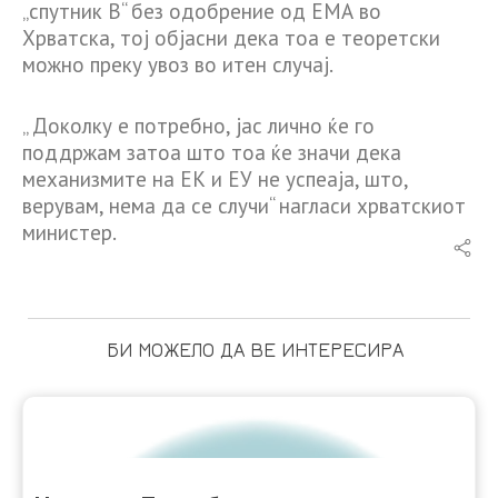
„спутник В“ без одобрение од ЕМА во
Хрватска, тој објасни дека тоа е теоретски
можно преку увоз во итен случај.
„ Доколку е потребно, јас лично ќе го
поддржам затоа што тоа ќе значи дека
механизмите на ЕК и ЕУ не успеаја, што,
верувам, нема да се случи“ нагласи хрватскиот
министер.
БИ МОЖЕЛО ДА ВЕ ИНТЕРЕСИРА