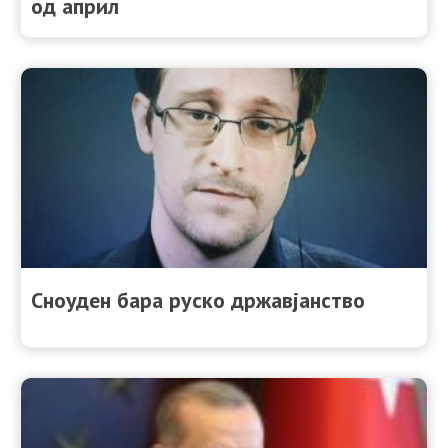
од април
Сноуден бара руско државјанство