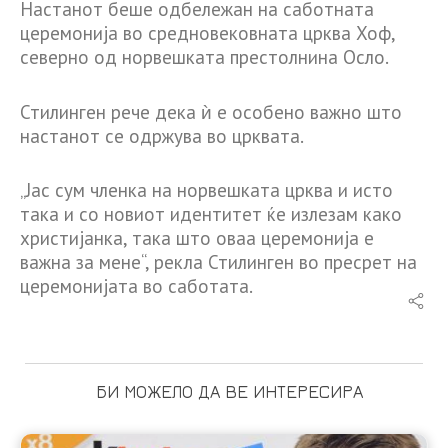
Настанот беше одбележан на саботната
церемонија во средновековната црква Хоф,
северно од норвешката престолнина Осло.
Стилинген рече дека ѝ е особено важно што
настанот се одржува во црквата.
„Јас сум членка на норвешката црква и исто
така и со новиот идентитет ќе излезам како
христијанка, така што оваа церемонија е
важна за мене“, рекла Стилинген во пресрет на
церемонијата во саботата.
БИ МОЖЕЛО ДА ВЕ ИНТЕРЕСИРА