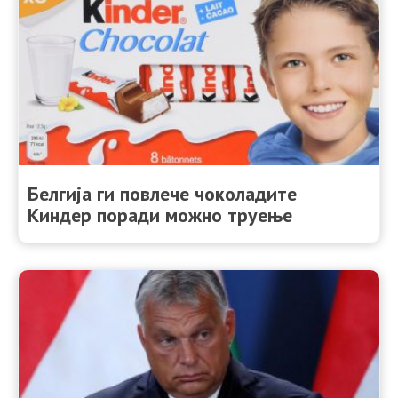
Белгија ги повлече чоколадите
Киндер поради можно труење