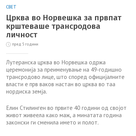
СВЕТ
Црква во Норвешка за првпат
крштеваше трансродова
личност
пред 5 години
Лутеранска црква во Норвешка одржа
церемонија за преименување на 49-годишно
трансродово лице, што според официјалните
власти е прв ваков настан во црква во таа
нордиска земја.
Елин Стилинген во првите 40 години од својот
живот живеела како маж, а минатата година
законски ги сменила името и полот.