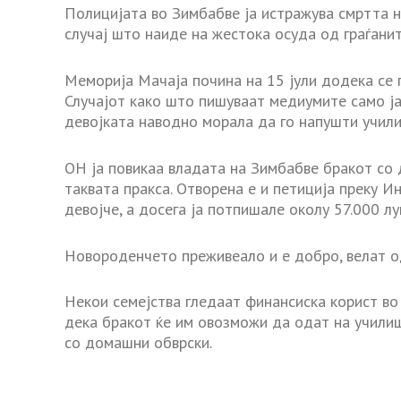
Полицијата во Зимбабве ја истражува смртта 
случај што наиде на жестока осуда од граѓанит
Меморија Мачаја почина на 15 јули додека се 
Случајот како што пишуваат медиумите само ја
девојката наводно морала да го напушти учил
ОН ја повикаа владата на Зимбабве бракот со д
таквата пракса. Отворена е и петиција преку И
девојче, а досега ја потпишале околу 57.000 луѓ
Новороденчето преживеало и е добро, велат од
Некои семејства гледаат финансиска корист во
дека бракот ќе им овозможи да одат на учили
со домашни обврски.