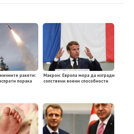
оничните ракети:
Макрон: Европа мора да изгради
 испрати порака
сопствени воени способности