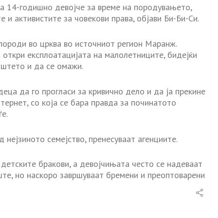
на 14-годишно девојче за време на породувањето,
е и активистите за човекови права, објави Би-Би-Си.
породи во црква во источниот регион Маранж.
 откри експлоатацијата на малолетниците, бидејќи
иштето и да се омажи.
еца да го прогласи за кривично дело и да ја прекине
нтернет, со која се бара правда за починатото
е.
 нејзиното семејство, пренесуваат агенциите.
 детските бракови, а девојчињата често се надеваат
ште, но наскоро завршуваат бремени и преоптоварени