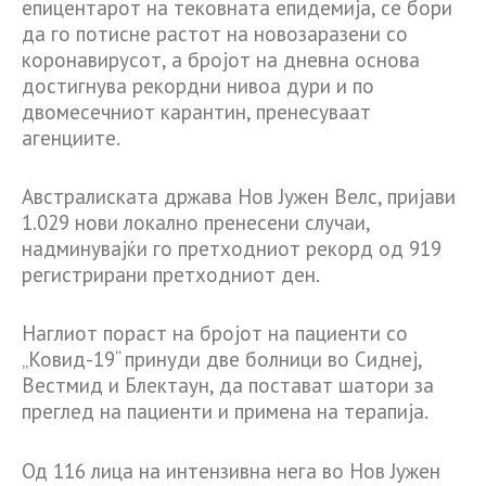
епицентарот на тековната епидемија, се бори
да го потисне растот на новозаразени со
коронавирусот, а бројот на дневна основа
достигнува рекордни нивоа дури и по
двомесечниот карантин, пренесуваат
агенциите.
Австралиската држава Нов Јужен Велс, пријави
1.029 нови локално пренесени случаи,
надминувајќи го претходниот рекорд од 919
регистрирани претходниот ден.
Наглиот пораст на бројот на пациенти со
„Ковид-19“ принуди две болници во Сиднеј,
Вестмид и Блектаун, да постават шатори за
преглед на пациенти и примена на терапија.
Од 116 лица на интензивна нега во Нов Јужен