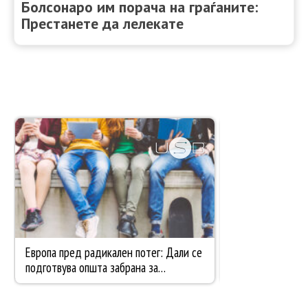
Болсонаро им порача на граѓаните:
Престанете да лелекате