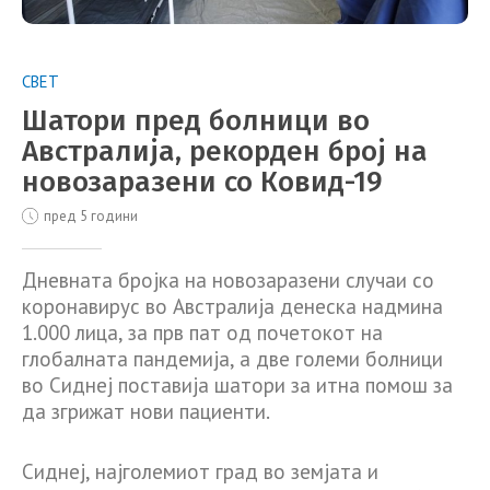
СВЕТ
Шатори пред болници во
Австралија, рекорден број на
новозаразени со Ковид-19
пред 5 години
Дневната бројка на новозаразени случаи со
коронавирус во Австралија денеска надмина
1.000 лица, за прв пат од почетокот на
глобалната пандемија, а две големи болници
во Сиднеј поставија шатори за итна помош за
да згрижат нови пациенти.
Сиднеј, најголемиот град во земјата и