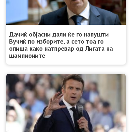
Дачиќ објасни дали ќе го напушти
Вучиќ по изборите, а сето тоа го
опиша како натпревар од Лигата на
шампионите