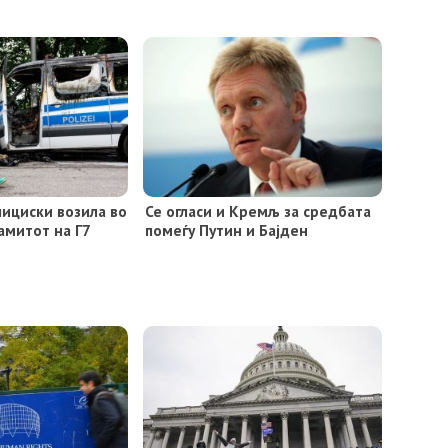
ициски возила во
Се огласи и Кремљ за средбата
амитот на Г7
помеѓу Путин и Бајден