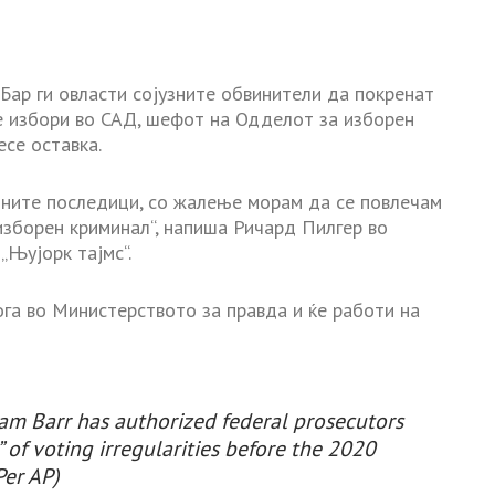
Бар ги овласти сојузните обвинители да покренат
е избори во САД, шефот на Одделот за изборен
се оставка.
зините последици, со жалење морам да се повлечам
изборен криминал“, напиша Ричард Пилгер во
„Њујорк тајмс“.
ога во Министерството за правда и ќе работи на
am Barr has authorized federal prosecutors
” of voting irregularities before the 2020
Per AP)