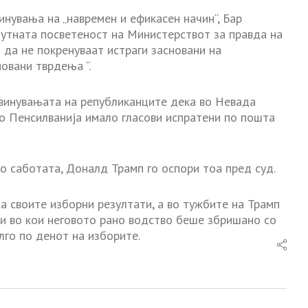
инувања на „навремен и ефикасен начин“, Бар
лутната посветеност на Министерствот за правда на
 да не покренуваат истраги засновани на
овани тврдења “.
обвинувањата на републиканците дека во Невада
во Пенсилванија имало гласови испратени по пошта
 саботата, Доналд Трамп го оспори тоа пред суд.
а своите изборни резултати, а во тужбите на Трамп
ви во кои неговото рано водство беше збришано со
лго по денот на изборите.