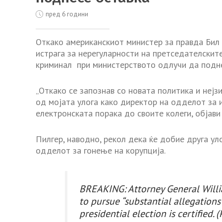
пред 6 години
Откако американскиот министер за правда Бил 
истрага за нерегуларности на претседателскит
криминал при министерството одлучи да подне
„Откако се запознав со новата политика и неј
од мојата улога како директор на одделот за 
електронската порака до своите колеги, објави 
Пилгер, наводно, рекол дека ќе добие друга ул
одделот за гонење на корупција.
BREAKING: Attorney General Willi
to pursue “substantial allegations
presidential election is certified. (