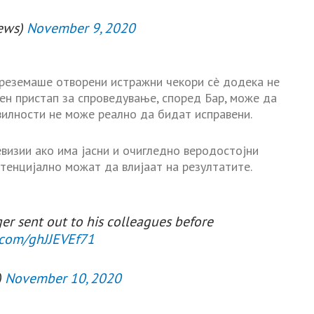
news)
November 9, 2020
реземаше отворени истражни чекори сè додека не
ен пристап за спроведување, според Бар, може да
вилности не може реално да бидат исправени.
евизии ако има јасни и очигледно веродостојни
отенцијално можат да влијаат на резултатите.
ger sent out to his colleagues before
r.com/ghJJEVEf71
)
November 10, 2020