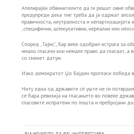
Апелирајќи обвинителите да ги решат овие обв
предупреди дека тие треба да ја одржат апсо
правичноста, неутралноста и непартизацијата и
„специфични, шпекулативни, нереални или неосн
Според „Тајмс“, Бар веќе одобрил истрага за 
имало гласачи кои немале право да гласаат, а 
со сменет датум.
Иако демократот Џо Бајден прогласи победа во
Ниту една од државите сè уште не ги потврдил
се бара ревизија на гласањето во повеќе држа
гласовите испратени по пошта и пребројани до
БИ МОЖЕЛО ДА ВЕ ИНТЕРЕСИРА