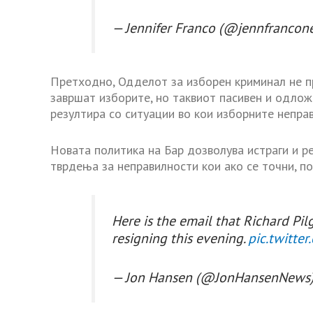
— Jennifer Franco (@jennfranco
Претходно, Одделот за изборен криминал не п
завршат изборите, но таквиот пасивен и одлож
резултира со ситуации во кои изборните непра
Новата политика на Бар дозволува истраги и р
тврдења за неправилности кои ако се точни, п
Here is the email that Richard Pil
resigning this evening.
pic.twitte
— Jon Hansen (@JonHansenNews