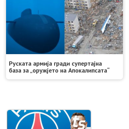
Руската армија гради супертајна
база за „оружјето на Апокалипсата“