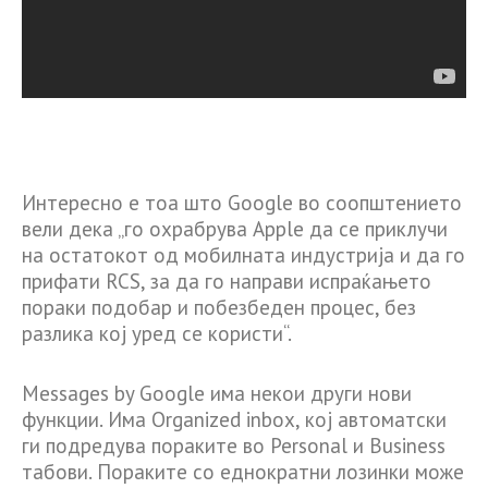
Интересно е тоа што Google во соопштението
вели дека „го охрабрува Apple да се приклучи
на остатокот од мобилната индустрија и да го
прифати RCS, за да го направи испраќањето
пораки подобар и побезбеден процес, без
разлика кој уред се користи“.
Messages by Google има некои други нови
функции. Има Organized inbox, кој автоматски
ги подредува пораките во Personal и Business
табови. Пораките со еднократни лозинки може