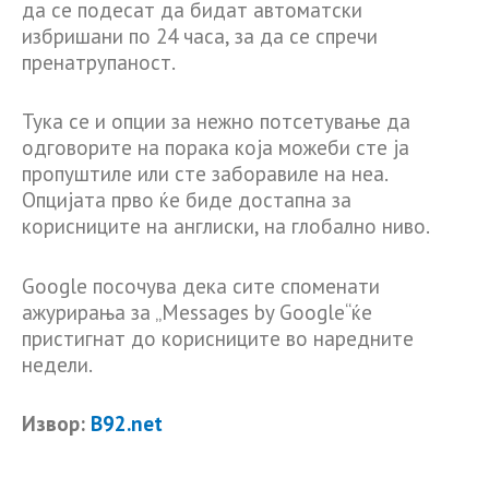
да се подесат да бидат автоматски
избришани по 24 часа, за да се спречи
пренатрупаност.
Тука се и опции за нежно потсетување да
одговорите на порака која можеби сте ја
пропуштиле или сте заборавиле на неа.
Опцијата прво ќе биде достапна за
корисниците на англиски, на глобално ниво.
Google посочува дека сите споменати
ажурирања за „Messages by Google“ќе
пристигнат до корисниците во наредните
недели.
Извор:
B92.net