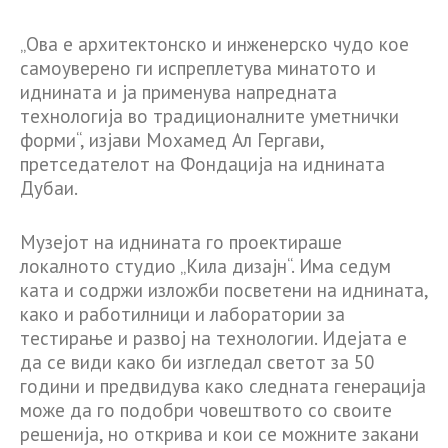
„Ова е архитектонско и инженерско чудо кое
самоуверено ги испреплетува минатото и
иднината и ја применува напредната
технологија во традиционалните уметнички
форми“, изјави Мохамед Ал Гергави,
претседателот на Фондација на иднината
Дубаи.
Музејот на иднината го проектираше
локалното студио „Кила дизајн“. Има седум
ката и содржи изложби посветени на иднината,
како и работилници и лаборатории за
тестирање и развој на технологии. Идејата е
да се види како би изгледал светот за 50
години и предвидува како следната генерација
може да го подобри човештвото со своите
решенија, но открива и кои се можните закани