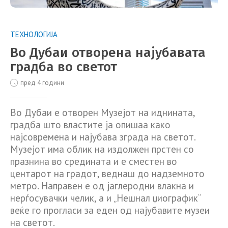
ТЕХНОЛОГИЈА
Во Дубаи отворена најубавата
градба во светот
пред 4 години
Во Дубаи е отворен Музејот на иднината,
градба што властите ја опишаа како
најсовремена и најубава зграда на светот.
Музејот има облик на издолжен прстен со
празнина во средината и е сместен во
центарот на градот, веднаш до надземното
метро. Направен е од јаглеродни влакна и
нерѓосувачки челик, а и „Нешнал џиографик“
веќе го прогласи за еден од најубавите музеи
на светот.