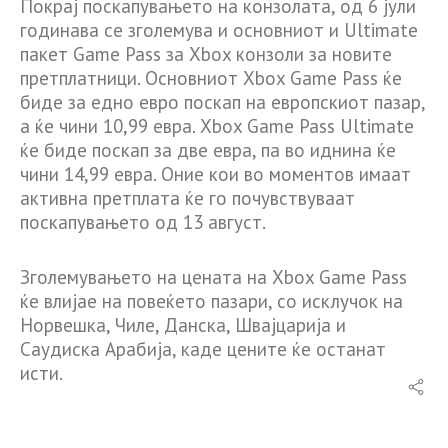
Покрај поскапувањето на конзолата, од 6 јули
годинава се зголемува и основниот и Ultimate
пакет Game Pass за Xbox конзоли за новите
претплатници. Основниот Xbox Game Pass ќе
биде за едно евро поскап на европскиот пазар,
а ќе чини 10,99 евра. Xbox Game Pass Ultimate
ќе биде поскап за две евра, па во иднина ќе
чини 14,99 евра. Оние кои во моментов имаат
активна претплата ќе го почувствуваат
поскапувањето од 13 август.
Зголемувањето на цената на Xbox Game Pass
ќе влијае на повеќето пазари, со исклучок на
Норвешка, Чиле, Данска, Швајцарија и
Саудиска Арабија, каде цените ќе останат
исти.