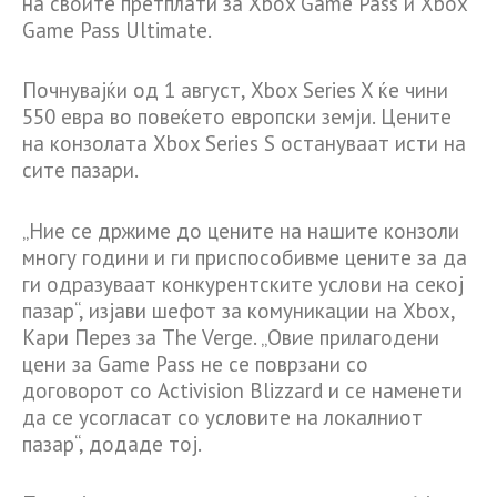
на своите претплати за Xbox Game Pass и Xbox
Game Pass Ultimate.
Почнувајќи од 1 август, Xbox Series X ќе чини
550 евра во повеќето европски земји. Цените
на конзолата Xbox Series S остануваат исти на
сите пазари.
„Ние се држиме до цените на нашите конзоли
многу години и ги приспособивме цените за да
ги одразуваат конкурентските услови на секој
пазар“, изјави шефот за комуникации на Xbox,
Кари Перез за The Verge. „Овие прилагодени
цени за Game Pass не се поврзани со
договорот со Activision Blizzard и се наменети
да се усогласат со условите на локалниот
пазар“, додаде тој.