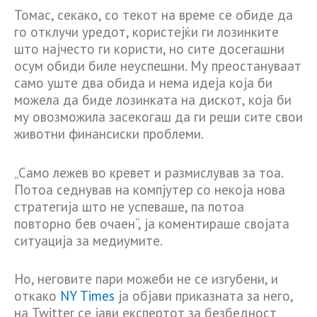
Томас, секако, со текот на време се обиде да
го отклучи уредот, користејќи ги лозинките
што најчесто ги користи, но сите досегашни
осум обиди биле неуспешни. Му преостануваат
само уште два обида и нема идеја која би
можела да биде лозинката на дискот, која би
му овозможила засекогаш да ги реши сите свои
животни финансиски проблеми.
„Само лежев во кревет и размислував за тоа.
Потоа седнував на компјутер со некоја нова
стратегија што не успеваше, па потоа
повторно бев очаен“, ја коментираше својата
ситуација за медиумите.
Но, неговите пари можеби не се изгубени, и
откако
NY Times
ја објави приказната за него,
на Twitter се јави експертот за безбедност