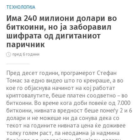
ТЕХНОЛОГИЈА
Има 240 милиони долари во
биткоини, но ја заборавил
шифрата од дигитаниот
паричник
пред 6 години
Пред десет години, програмерот Стефан
Томас за едно видео што го креираше, а во
кое го објаснува начинот на кој работат
криптовалутите, беше платен соодветно – во
биткоини. Во време кога доби повеќе од 7.000
биткоини, нивната вредност беше помеѓу 2 и 6
долари и не можеше ни да сонува дека со
текот на годините нивната цена ќе доживее
толку голем раст, па неодамна ја надмина