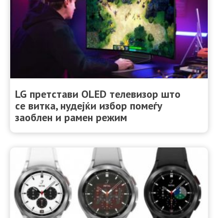
LG претстави OLED телевизор што
се витка, нудејќи избор помеѓу
заоблен и рамен режим