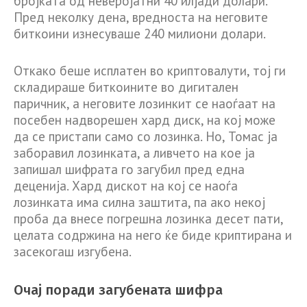
бројката од неверојатни 40 илјади долари.
Пред неколку дена, вредноста на неговите
биткоини изнесуваше 240 милиони долари.
Откако беше исплатен во криптовалути, тој ги
складираше биткоините во дигитален
паричник, а неговите лозинкит се наоѓаат на
посебен надворешен хард диск, на кој може
да се пристапи само со лозинка. Но, Томас ја
заборавил лозинката, а ливчето на кое ја
запишал шифрата го загубил пред една
деценија. Хард дискот на кој се наоѓа
лозинката има силна заштита, па ако некој
проба да внесе погрешна лозинка десет пати,
целата содржина на него ќе биде криптирана и
засекогаш изгубена.
Очај поради загубената шифра