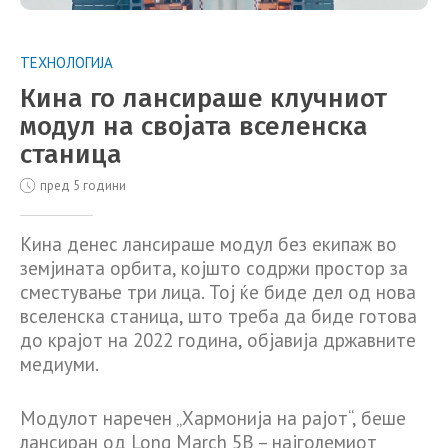
ТЕХНОЛОГИЈА
Кина го лансираше клучниот
модул на својата вселенска
станица
пред 5 години
Кина денес лансираше модул без екипаж во
земјината орбита, којшто содржи простор за
сместување три лица. Тој ќе биде дел од нова
вселенска станица, што треба да биде готова
до крајот на 2022 година, објавија државните
медиуми.
Модулот наречен „Хармонија на рајот“, беше
лансиран од Long March 5B – најголемиот