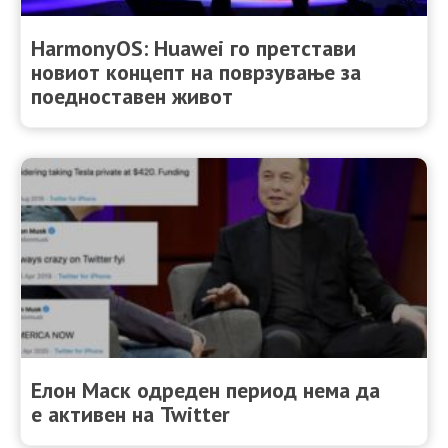
HarmonyОS: Huawei го претстави
новиот концепт на поврзување за
поедноставен живот
Елон Маск одреден период нема да
е активен на Twitter