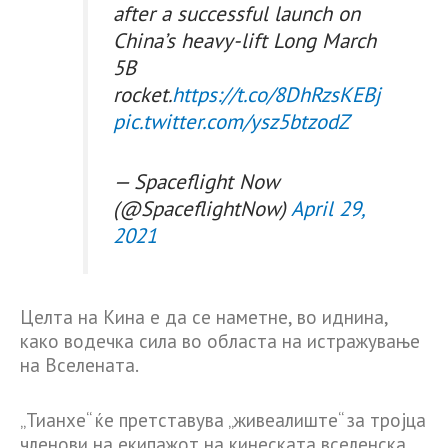
after a successful launch on
China’s heavy-lift Long March
5B
rocket.
https://t.co/8DhRzsKEBj
pic.twitter.com/ysz5btzodZ
— Spaceflight Now
(@SpaceflightNow)
April 29,
2021
Целта на Кина е да се наметне, во иднина,
како водечка сила во областа на истражување
на Вселената.
„Тианхе“ ќе претставува „живеалиште“ за тројца
членови на екипажот на кинеската вселенска