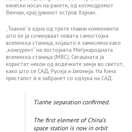
кинески носач на ракети, од космодромот
Венчан, крај јужниот остров Хајнан.
„Тианхе“ е една од трите главни компоненти
што ќе ја сочинуваат новата самостојна
вселенска станица, којашто е замислена како
„конкурент“ на постојната Меѓународната
вселенска станица (МВС). Сегашната ја
користат некои од водечките земји во светот,
како што се САД, Русија и Јапонија. На Кина
пристапот ѝ е забранет со одлука на САД.
Tianhe separation confirmed.
The first element of China’s
space station is now in orbit