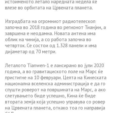
истоименото летало наредната недела ќе
влезе во орбитата на Црвената планета.
Изградбата на огромниот радиотелескоп
започна во 2018 година во регионот Тианјин, а
завршена е неодамна. Новата антена има
облик на чинија, а со работа започна во
четврток. Се состои од 1.328 панели и има
дијаметар од 70 метри.
Леталото Tianwen-1 е лансирано во јули 2020
година, а во гравитациското поле на Марс ќе
пристигне на 10 февруари. Целта на Кинеската
национална вселенска администрација е да го
спушти роверот на површината на Марс, а ако
слетувањето биде успешно, Кина ќе биде
втората земја која успешно управува со ровер
на Црвената планета, откако тоа го направија