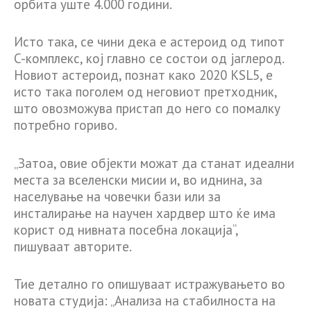
орбита уште 4.000 години.
Исто така, се чини дека е астероид од типот
C-комплекс, кој главно се состои од јаглерод.
Новиот астероид, познат како 2020 KSL5, е
исто така поголем од неговиот претходник,
што овозможува пристап до него со помалку
потребно гориво.
„Затоа, овие објекти можат да станат идеални
места за вселенски мисии и, во иднина, за
населување на човечки бази или за
инсталирање на научен хардвер што ќе има
корист од нивната посебна локација“,
пишуваат авторите.
Тие детално го опишуваат истражувањето во
новата студија: „Анализа на стабилноста на