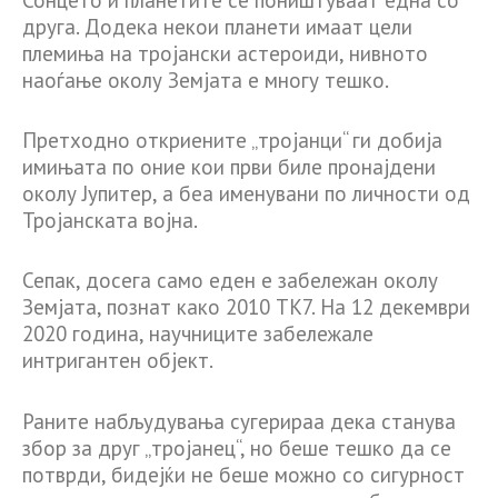
друга. Додека некои планети имаат цели
племиња на тројански астероиди, нивното
наоѓање околу Земјата е многу тешко.
Претходно откриените „тројанци“ ги добија
имињата по оние кои први биле пронајдени
околу Јупитер, а беа именувани по личности од
Тројанската војна.
Сепак, досега само еден е забележан околу
Земјата, познат како 2010 TK7. На 12 декември
2020 година, научниците забележале
интригантен објект.
Раните набљудувања сугерираа дека станува
збор за друг „тројанец“, но беше тешко да се
потврди, бидејќи не беше можно со сигурност