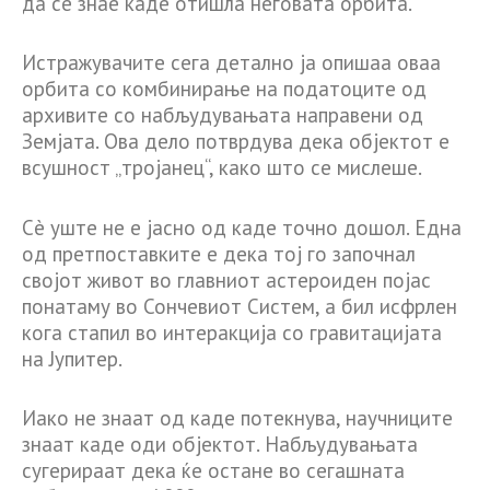
да се знае каде отишла неговата орбита.
Истражувачите сега детално ја опишаа оваа
орбита со комбинирање на податоците од
архивите со набљудувањата направени од
Земјата. Ова дело потврдува дека објектот е
всушност „тројанец“, како што се мислеше.
Сè уште не е јасно од каде точно дошол. Една
од претпоставките е дека тој го започнал
својот живот во главниот астероиден појас
понатаму во Сончевиот Систем, а бил исфрлен
кога стапил во интеракција со гравитацијата
на Јупитер.
Иако не знаат од каде потекнува, научниците
знаат каде оди објектот. Набљудувањата
сугерираат дека ќе остане во сегашната