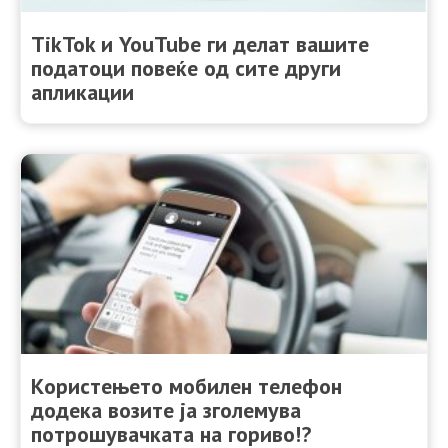
TikTok и YouTube ги делат вашите
податоци повеќе од сите други
апликации
Kористењето мобилен телефон
додека возите ја зголемува
потрошувачката на гориво!?