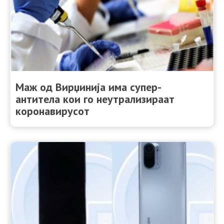
Маж од Вирџинија има супер-
антитела кои го неутрализираат
коронавирусот