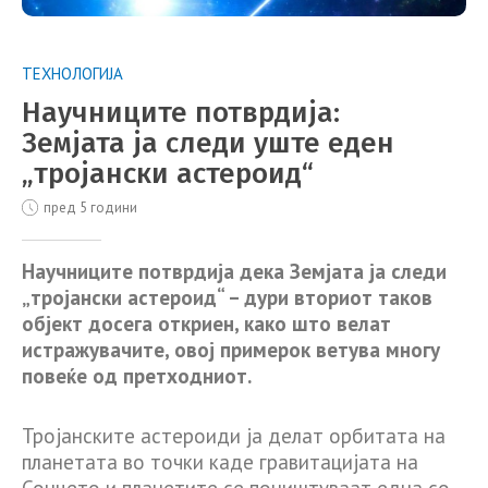
ТЕХНОЛОГИЈА
Научниците потврдија:
Земјата ја следи уште еден
„тројански астероид“
пред 5 години
Научниците потврдија дека Земјата ја следи
„тројански астероид“ – дури вториот таков
објект досега откриен, како што велат
истражувачите, овој примерок ветува многу
повеќе од претходниот.
Тројанските астероиди ја делат орбитата на
планетата во точки каде гравитацијата на
Сонцето и планетите се поништуваат една со