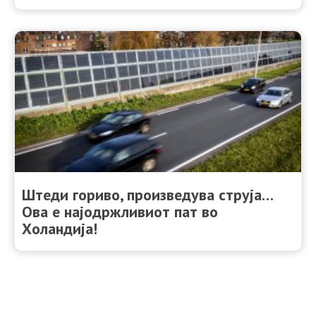
Штеди гориво, произведува струја…
Ова е најодржливиот пат во
Холандија!