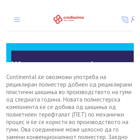
Continental ќе овозможи употреба на
рециклиран полиестер добиен од рециклирани
пластични шишиња во производството на гуми
од следната година. Новата полиестерска
компонента ќе се добива од шишиња од
полиетилен терефталат (ПЕТ) по механички
процес и ќе се користи во производството на
гуми. Ова соединение може целосно да го
замени конвенционалниот полиестер. Заедно