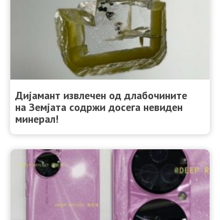
Дијамант извлечен од длабочините
на Земјата содржи досега невиден
минерал!