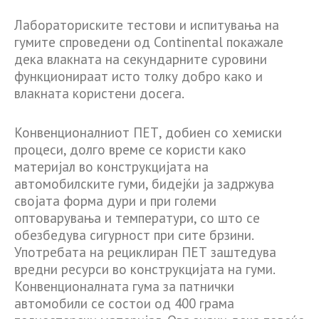
Лабораториските тестови и испитувања на
гумите спроведени од Continental покажале
дека влакната на секундарните суровини
функционираат исто толку добро како и
влакната користени досега.
Конвенционалниот ПЕТ, добиен со хемиски
процеси, долго време се користи како
материјал во конструкцијата на
автомобилските гуми, бидејќи ја задржува
својата форма дури и при големи
оптоварувања и температури, со што се
обезбедува сигурност при сите брзини.
Употребата на рециклиран ПЕТ заштедува
вредни ресурси во конструкцијата на гуми.
Конвенционалната гума за патнички
автомобили се состои од 400 грама