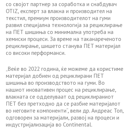
со својот партнер за соработка и снабдувач
OTIZ, експерт за влакна и производител на
текстил, премиум производителот на гуми
развил специјална технологија за рециклирање
на ПЕТ шишиња со минимална употреба на
хемиски процеси. За време на таканареченото
рециклирање, шишето станува ПЕТ материјал
со високи перформанси.
„Веќе во 2022 година, ќе можеме да користиме
материјал добиен од рециклирани ПЕТ
шишиња во производството на гуми. Во
нашиот иновативен процес на рециклирање,
влакната се одделуваат од рециклираниот
ПЕТ без претходно да се разбие материјалот
во неговите компоненти“, вели др. Андреас Топ,
одговорен за материјали, развој на процеси и
индустријализација во Continental.