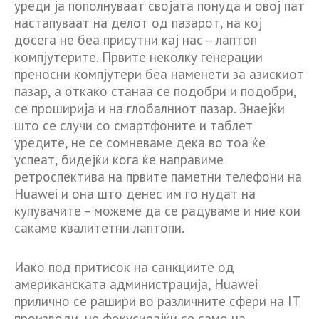
уреди ја пополнуваат својата понуда и овој пат
настапуваат на делот од пазарот, на кој
досега не беа присутни кај нас – лаптоп
компјутерите. Првите неколку генерации
преносни компјутери беа наменети за азискиот
пазар, а откако станаа се подобри и подобри,
се проширија и на глобалниот пазар. Знаејќи
што се случи со смартфоните и таблет
уредите, не се сомневаме дека во тоа ќе
успеат, бидејќи кога ќе направиме
ретроспектива на првите паметни телефони на
Huawei и она што денес им го нудат на
купувачите – можеме да се радуваме и ние кои
сакаме квалитетни лаптопи.
Иако под притисок на санкциите од
американската администрација, Huawei
прилично се рашири во различните сфери на IT
производи, не фокусирајќи се само на