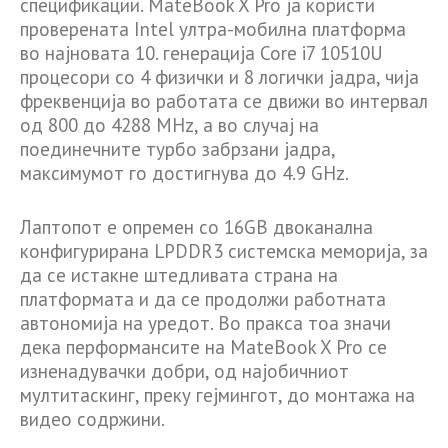
спецификации. MateBook X Pro ја користи
проверената Intel ултра-мобилна платформа
во најновата 10. генерација Core i7 10510U
процесори со 4 физички и 8 логички јадра, чија
фреквенција во работата се движи во интервал
од 800 до 4288 MHz, а во случај на
поединечните турбо забрзани јадра,
максимумот го достигнува до 4.9 GHz.
Лаптопот е опремен со 16GB двоканална
конфигурирана LPDDR3 системска меморија, за
да се истакне штедливата страна на
платформата и да се продолжи работната
автономија на уредот. Во пракса тоа значи
дека перформансите на MateBook X Pro се
изненадувачки добри, од најобичниот
мултитаскинг, преку гејмингот, до монтажа на
видео содржини.