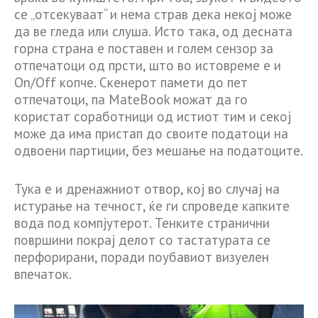
се „отсекуваат“ и нема страв дека некој може
да ве гледа или слуша. Исто така, од десната
горна страна е поставен и голем сензор за
отпечатоци од прсти, што во истовреме е и
On/Off копче. Скенерот памети до пет
отпечатоци, па MateBook можат да го
користат соработници од истиот тим и секој
може да има пристап до своите податоци на
одвоени партиции, без мешање на податоците.
Тука е и дренажниот отвор, кој во случај на
истурање на течност, ќе ги спроведе капките
вода под компјутерот. Тенките странични
површини покрај делот со тастатурата се
перфорирани, поради поубавиот визуелен
впечаток.