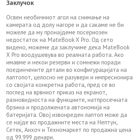
Заклучок
Освен необичниот агол на снимање на
камерата од долу нагоре и да сакаме не би
можеле да му пронајдеме посериозен
недостаток на MateBook X Pro. Од сето
видено, можеме да заклучиме дека MateBook
X Pro воодушевува во реалната работа.
Ако
имавме и некои резерви и сомнежи поради
поединчените детали во конфигурацијата на
лаптопот, целосно не разувери и импресионира
со својата конкретна работа, пред се во
поглед на врвниот приказ на екранот,
разновидноста на функциите, натпросечната
брзина и продолжената автономија на
батеријата. Овој извонреден лаптоп може да
се најде во продажните места на Нептун,
Сетек, Анхоч и Техномаркет по продажна цена
од 99.999 денари.