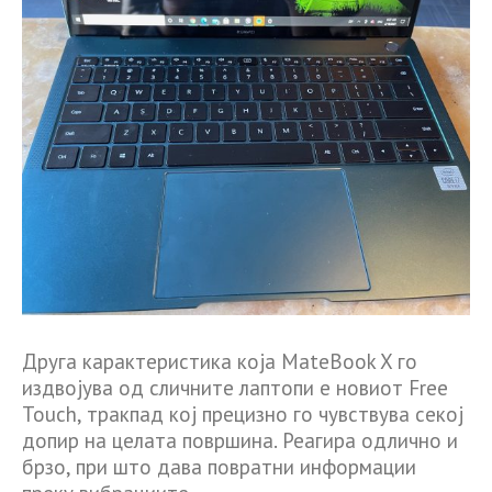
Друга карактеристика која MateBook X го
издвојува од сличните лаптопи е новиот Free
Touch, тракпад кој прецизно го чувствува секој
допир на целата површина. Реагира одлично и
брзо, при што дава повратни информации