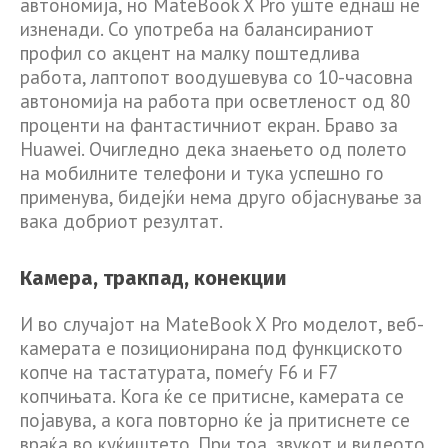
автономија, но MateBook X Pro уште еднаш не
изненади. Со употреба на балансираниот
профил со акцент на малку поштедлива
работа, лаптопот воодушевува со 10-часовна
автономија на работа при осветленост од 80
проценти на фантастичниот екран. Браво за
Huawei. Очигледно дека знаењето од полето
на мобилните телефони и тука успешно го
применува, бидејќи нема друго објаснување за
вака добриот резултат.
Камера, тракпад, конекции
И во случајот на MateBook X Pro моделот, веб-
камерата е позиционирана под функциското
копче на тастатурата, помеѓу F6 и F7
копчињата. Кога ќе се притисне, камерата се
појавува, а кога повторно ќе ја притиснете се
враќа во куќиштето. При тоа, звукот и видеото