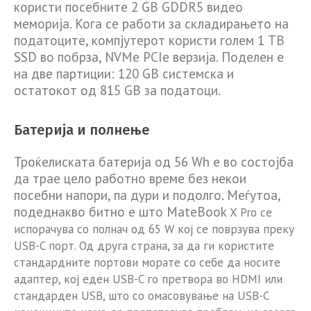
користи посебните 2 GB GDDR5 видео
меморија. Кога се работи за складирањето на
податоците, компјутерот користи голем 1 TB
SSD во побрза, NVMe PCIe верзија. Поделен е
на две партиции: 120 GB системска и
остатокот од 815 GB за податоци.
Батерија и полнење
Троќелиската батерија од 56 Wh е во состојба
да трае цело работно време без некои
посебни напори, па дури и подолго. Меѓутоа,
подеднакво битно e што MateBook
X Pro се
испорачува со полнач од 65 W кој се поврзува преку
USB-C порт. Од друга страна, за да ги користите
стандардните портови морате со себе да носите
адаптер, кој еден USB-C го претвора во HDMI или
стандарден USB, што со омасовување на USB-C