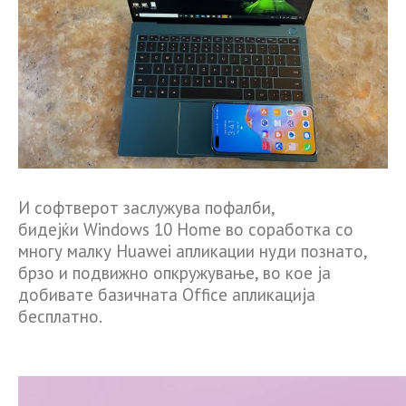
И софтверот заслужува пофалби,
бидејќи Windows 10 Home во соработка со
многу малку Huawei апликации нуди познато,
брзо и подвижно опкружување, во кое ја
добивате базичната Office апликација
бесплатно.