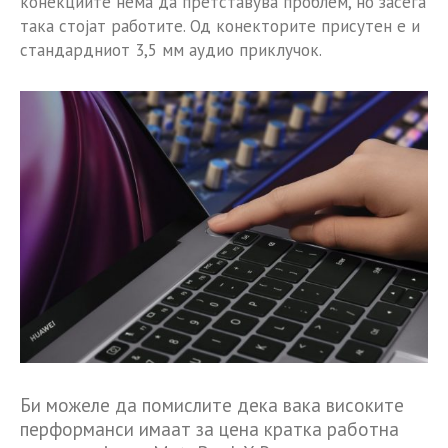
конекциите нема да претставува проблем, но засега
така стојат работите. Од конекторите присутен е и
стандардниот 3,5 мм аудио приклучок.
Би можеле да помислите дека вака високите
перформанси имаат за цена кратка работна