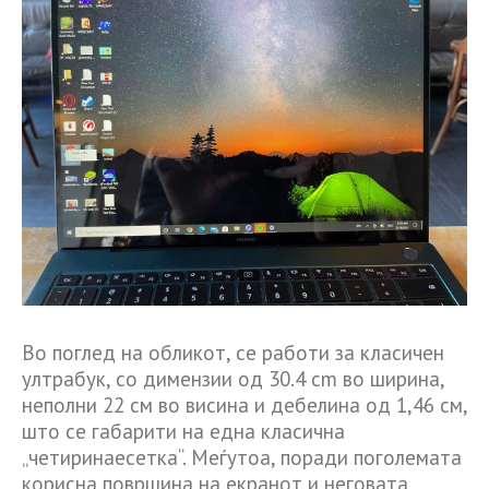
Во поглед на обликот, се работи за класичен
ултрабук, со димензии од 30.4 cm во ширина,
неполни 22 см во висина и дебелина од 1,46 см,
што се габарити на една класична
„четиринаесетка“. Меѓутоа, поради поголемата
корисна површина на екранот и неговата