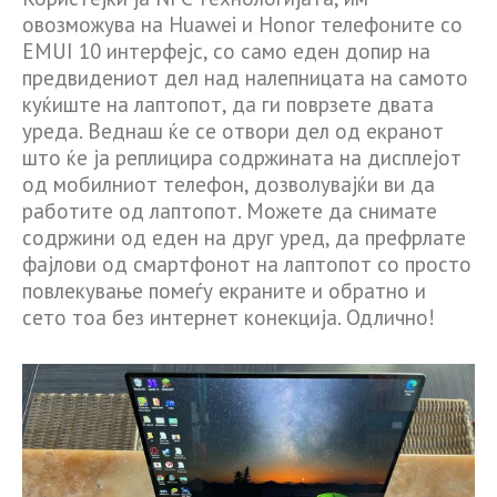
овозможува на Huawei и Honor телефоните со
EMUI 10 интерфејс, со само еден допир на
предвидениот дел над налепницата на самото
куќиште на лаптопот, да ги поврзете двата
уреда. Веднаш ќе се отвори дел од екранот
што ќе ја реплицира содржината на дисплејот
од мобилниот телефон, дозволувајќи ви да
работите од лаптопот. Можете да снимате
содржини од еден на друг уред, да префрлате
фајлови од смартфонот на лаптопот со просто
повлекување помеѓу екраните и обратно и
сето тоа без интернет конекција. Одлично!