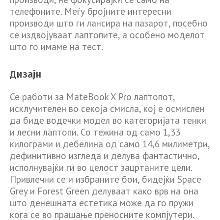
телефоните. Меѓу бројните интересни
производи што ги лансира на пазарот, посебно
се издвојуваат лаптопите, а особено моделот
што го имаме на тест.
Дизајн
Се работи за MateBook X Pro лаптопот,
исклучителен во секоја смисла, кој е осмислен
да биде водечки модел во категоријата тенки
и лесни лаптопи. Со тежина од само 1,33
килограми и дебелина од само 14,6 милиметри,
дефинитивно изгледа и делува фантастично,
исполнувајќи ги во целост зацртаните цели.
Привлечни се и избраните бои, бидејќи Space
Grey и Forest Green делуваат како врв на она
што денешната естетика може да го пружи
кога се во прашање преносните компјутери.