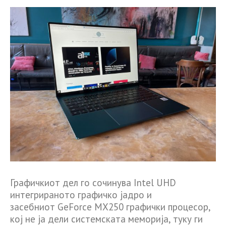
Графичкиот дел го сочинува Intel UHD
интегрираното графичко јадро и
засебниот GeForce MX250 графички процесор,
кој не ја дели системската меморија, туку ги