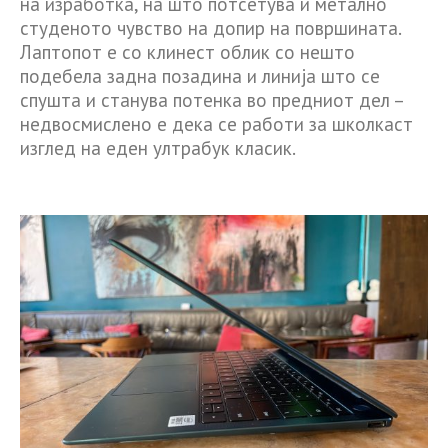
на изработка, на што потсетува и метално
студеното чувство на допир на површината.
Лаптопот е со клинест облик со нешто
подебела задна позадина и линија што се
спушта и станува потенка во предниот дел –
недвосмислено е дека се работи за школкаст
изглед на еден ултрабук класик.