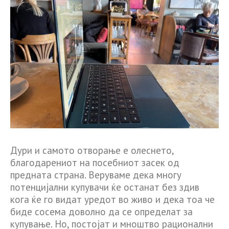
Дури и самото отворање е олеснето,
благодарениот на посебниот засек од
предната страна. Веруваме дека многу
потенцијални купувачи ќе останат без здив
кога ќе го видат уредот во живо и дека тоа че
биде сосема доволно да се определат за
купување. Но, постојат и мноштво рационални