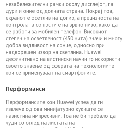
незабележителни рамки околу дисплејот, па
дури и оние од долната страна. Покрај тоа,
екранот е осетлив на допир, а прецизноста на
контролата со прсти е на врвно ниво, како да
се работи за мобилен телефон. Високиот
степен на осветленост (450 нита) значи и многу
добра видливост на сонце, односно при
надворешен извор на светлина. Huawei
дефинитивно на вистински начин го искористи
своето знаење од сферата на технологиите
кои се применуваат на смартфоните.
Перформанси
Перформансите кои Huawei успеа да ги
извлече од ова минијатурно куќиште се
навистина импресивни. Тоа не би требало да
чуди со оглед на листата на