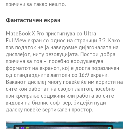
причини за такво нешто.
Фантастичен екран
MateBook X Pro пристигнува со Ultra
FullView екран со однос на страници 3:2. Како
прв податок не ја наведовме дијагоналата на
дисплејот, ниту резолуцијата. Постои добра
причина за тоа – посебно воодушевува
форматот на екранот, кој е доста поразличен
од стандардните лаптопи со 16:9 екрани.
Ваквиот дисплеј многу повеќе ќе им користи на
сите кои работат на својот лаптоп, посебно
при креирање содржини или работа во сите
видови на бизнис софтвер, бидејќи нуди
далеку повеќе вертикален простор.