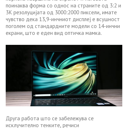
поинаква форма со однос на страните од 3:2 и
3К резолуцијата од 3000:2000 пиксели, имате
чувство дека 13,9-инчниот дисплеј е всушност
поголем од стандардните модели со 14-инчни
екрани, што е еден вид оптичка мамка.
Друга работа што се забележува се
исклучително тенките, речиси