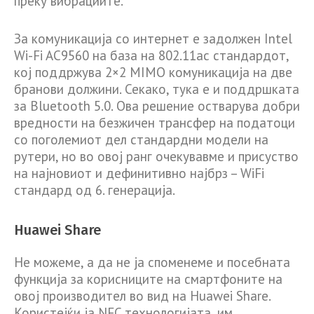
преку вибрациите.
За комуникација со интернет е задолжен Intel
Wi-Fi AC9560 на база на 802.11ac стандардот,
кој поддржува 2×2 MIMO комуникација на две
бранови должини. Секако, тука е и поддршката
за Bluetooth 5.0. Ова решение остварува добри
вредности на безжичен трансфер на податоци
со поголемиот дел стандардни модели на
рутери, но во овој ранг очекувавме и присуство
на најновиот и дефинитивно најбрз – WiFi
стандард од 6. генерација.
Huawei Share
Не можеме, а да не ја споменеме и посебната
функција за корисниците на смартфоните на
овој производител во вид на Huawei Share.
Користејќи ја NFC технологијата, им