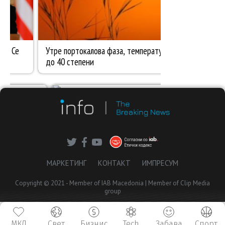
МАРКЕТИНГ
КОНТАКТ
ИМПРЕСУМ
Copyright © 2021 - Member of IAB Macedonia | Member of Clip Media
group
МКД
Свет
Бизнис
Tech
Забава
Спорт