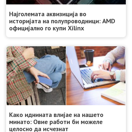
Најголемата аквизиција во
историјата на полупроводници: AMD
официјално го купи Xilinx
Како иднината влијае на нашето
минато: Овие работи би можеле
целосно да исчезнат