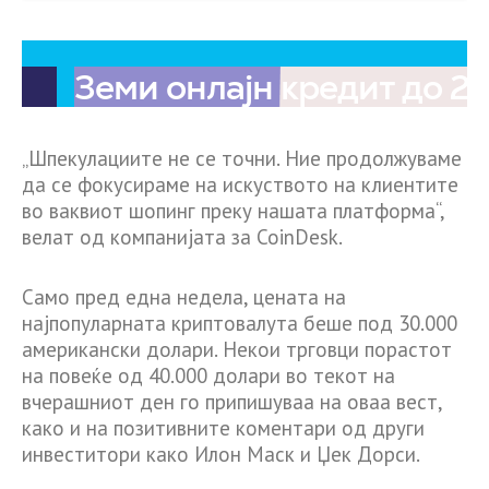
„Шпекулациите не се точни. Ние продолжуваме
да се фокусираме на искуството на клиентите
во ваквиот шопинг преку нашата платформа“,
велат од компанијата за CoinDesk.
Само пред една недела, цената на
најпопуларната криптовалута беше под 30.000
американски долари. Некои трговци порастот
на повеќе од 40.000 долари во текот на
вчерашниот ден го припишуваа на оваа вест,
како и на позитивните коментари од други
инвеститори како Илон Маск и Џек Дорси.