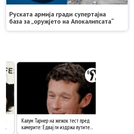
Руската армија гради супертајна
база за „оружјето на Апокалипсата“