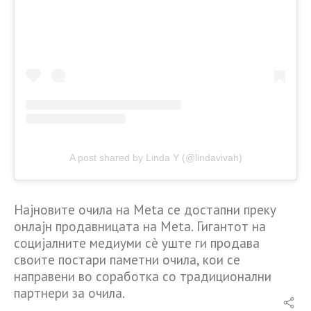
A post shared by Linda Y (@lindavivah)
Најновите очила на Meta се достапни преку
онлајн продавницата на Meta. Гигантот на
социјалните медиуми сè уште ги продава
своите постари паметни очила, кои се
направени во соработка со традиционални
партнери за очила.