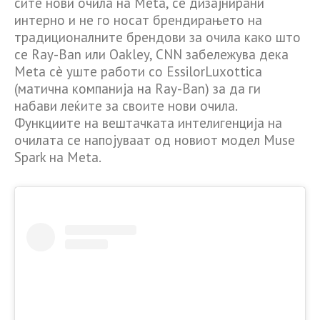
сите нови очила на Meta, се дизајнирани
интерно и не го носат брендирањето на
традиционалните брендови за очила како што
се Ray-Ban или Oakley, CNN забележува дека
Meta сè уште работи со EssilorLuxottica
(матична компанија на Ray-Ban) за да ги
набави леќите за своите нови очила.
Функциите на вештачката интелигенција на
очилата се напојуваат од новиот модел Muse
Spark на Meta.