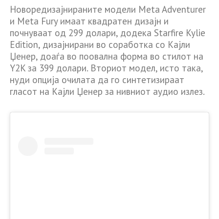
Новоредизајнираните модели Meta Adventurer
и Meta Fury имаат квадратен дизајн и
почнуваат од 299 долари, додека Starfire Kylie
Edition, дизајнирани во соработка со Кајли
Џенер, доаѓа во поовална форма во стилот на
Y2K за 399 долари. Вториот модел, исто така,
нуди опција очилата да го синтетизираат
гласот на Кајли Џенер за нивниот аудио излез.