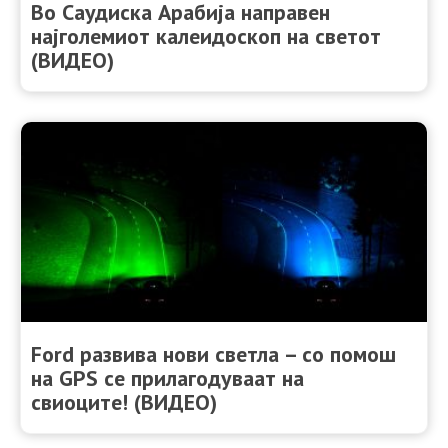
Во Саудиска Арабија направен
најголемиот калеидоскоп на светот
(ВИДЕО)
Ford развива нови светла – со помош
на GPS се прилагодуваат на
свиоците! (ВИДЕО)