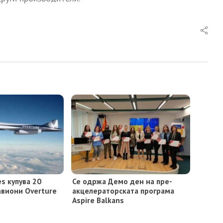
es купува 20
Се одржа Демо ден на пре-
авиони Overture
акцелераторската програма
Aspire Balkans