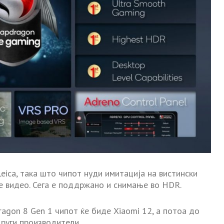
eica, така што чипот нуди имитација на вистински
е видео. Сега е поддржано и снимање во HDR.
agon 8 Gen 1 чипот ќе биде Xiaomi 12, а потоа до
други производители.