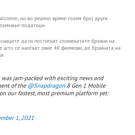
lcomm, но во реално време голем број други
реземање податоци.
исниците да ги постигнат споменатите брзини на
е што се наоѓаат овие 4K филмови, до брзината на
а.
t
was jam-packed with exciting news and
ent of the
@Snapdragon
8 Gen 1 Mobile
s on our fastest, most premium platform yet:
mber 1, 2021