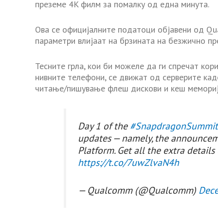
преземе 4K филм за помалку од една минута.
Ова се официјалните податоци објавени од Qua
параметри влијаат на брзината на безжично п
Тесните грла, кои би можеле да ги спречат кор
нивните телефони, се движат од серверите кад
читање/пишување флеш дискови и кеш мемориј
Day 1 of the
#SnapdragonSummi
updates — namely, the announcem
Platform. Get all the extra detail
https://t.co/7uwZlvaN4h
— Qualcomm (@Qualcomm)
Dece