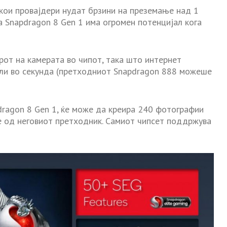
кои провајдери нудат брзини на преземање над 1
а Snapdragon 8 Gen 1 има огромен потенцијал кога
рот на камерата во чипот, така што интернет
ели во секунда (претходниот Snapdragon 888 можеше
dragon 8 Gen 1, ќе може да креира 240 фотографии
е од неговиот претходник. Самиот чипсет поддржува