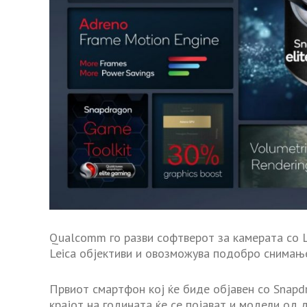
Qualcomm го разви софтверот за камерата со L
Leica објективи и овозможува подобро снимањ
Првиот смартфон кој ќе биде објавен со Snapdr
крајот на годината ќе се појават и модели од 