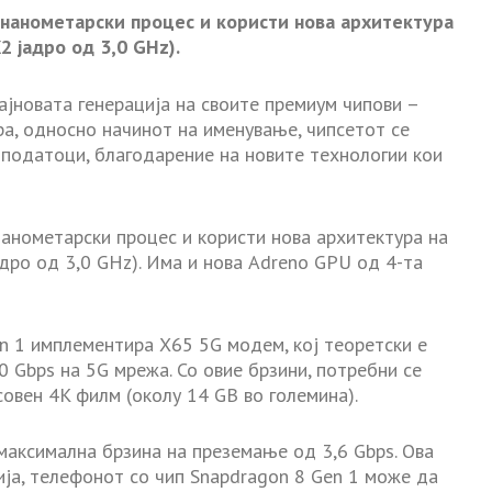
 нанометарски процес и користи нова архитектура
2 јадро од 3,0 GHz).
јновата генерација на своите премиум чипови –
ра, односно начинот на именување, чипсетот се
а податоци, благодарение на новите технологии кои
анометарски процес и користи нова архитектура на
адро од 3,0 GHz). Има и нова Adreno GPU од 4-та
n 1 имплементира X65 5G модем, кој теоретски е
 Gbps на 5G мрежа. Со овие брзини, потребни се
овен 4K филм (околу 14 GB во големина).
 максимална брзина на преземање од 3,6 Gbps. Ова
ија, телефонот со чип Snapdragon 8 Gen 1 може да