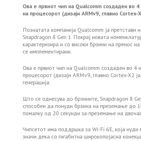
Ова е првиот чип на Qualcomm создаден во 4
на процесорот (дизајн ARMv9, главно Cortex-X
Познатата компанија Qualcomm ја претстави на
Snapdragon 8 Gen 1. Покрај новата номенклату
карактеризира и со високи брзини на пренос н
се имплементирани.
Ова е првиот чип на Qualcomm создаден во 4 н
процесорот (дизајн ARMv9, главно Cortex-X2 ј
генерација.
Што се однесува до брзините, Snapdragon 8 Ge
способен да понуди брзина на преземање до 10
помалку од 20 секунди за преземање на двочас
Чипсетот има поддршка за Wi-Fi 6E, која нуди
значи дека со гигабитна широкопојасна конекц