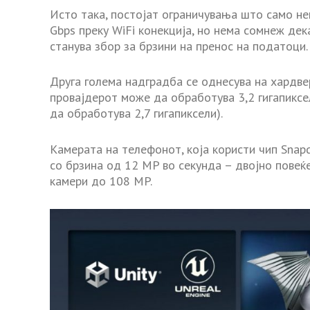
Исто така, постојат ограничувања што само не
Gbps преку WiFi конекција, но нема сомнеж дек
станува збор за брзини на пренос на податоци.
Друга голема надградба се однесува на хардве
провајдерот може да обработува 3,2 гигапикс
да обработува 2,7 гигапиксели).
Камерата на телефонот, која користи чип Snap
со брзина од 12 MP во секунда – двојно повеќ
камери до 108 MP.