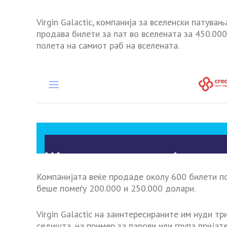
Virgin Galactic, компанија за вселенски патува
продава билети за пат во вселената за 450.00
полета на самиот раб на вселената.
Компанијата веќе продаде околу 600 билети по
беше помеѓу 200.000 и 250.000 долари.
Virgin Galactic на заинтересираните им нуди т
седишта, на пример за парови или група пријат