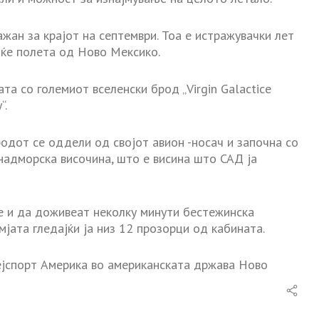
кажан за крајот на септември. Тоа е истражувачки лет
 ќе полета од Ново Мексико.
та со големиот вселенски брод „Virgin Galactice
“.
одот се оддели од својот авион -носач и започна со
надморска височина, што е висина што САД ја
е и да доживеат неколку минути бестежинска
мјата гледајќи ја низ 12 прозорци од кабината.
пејспорт Америка во американската држава Ново