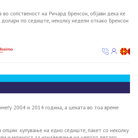
ња во сопственост на Ричард Бренсон, објави дека ќе
0 долари по седиште, неколку недели откако Бренсон
меѓу 2004 и 2014 година, а цената во тоа време
ри опции: купување на едно седиште, пакет со неколку
ели и можност за изнајмување на целото летало.