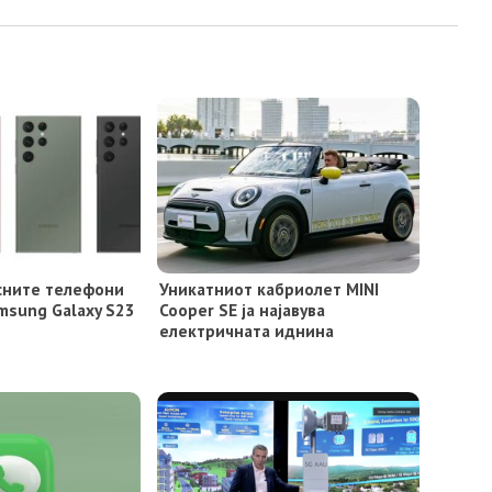
сните телефони
Уникатниот кабриолет MINI
msung Galaxy S23
Cooper SE ја најавува
електричната иднина