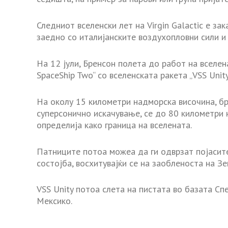
Следниот вселенски лет на Virgin Galactic е за
заедно со италијанските воздухопловни сили и
На 12 јули, Бренсон полета до работ на вселена
SpaceShip Two“ со вселенската ракета „VSS Unity
На околу 15 километри надморска височина, бр
суперсонично искачување, се до 80 километри 
определија како граница на вселената.
Патниците потоа можеа да ги одврзат појасит
состојба, восхитувајќи се на заобленоста на Зе
VSS Unity потоа слета на пистата во базата С
Мексико.