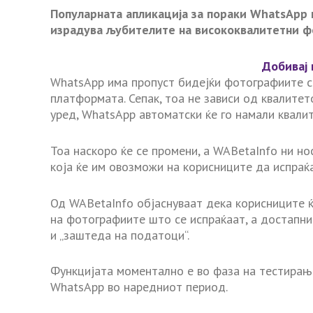
Популарната апликација за пораки WhatsApp п
израдува љубителите на висококвалитетни ф
Добивај 
WhatsApp има пропуст бидејќи фотографиите со
платформата. Сепак, тоа не зависи од квалитет
уред, WhatsApp автоматски ќе го намали квалит
Тоа наскоро ќе се промени, а WABetaInfo ни н
која ќе им овозможи на корисниците да испраќ
Од WABetaInfo објаснуваат дека корисниците ќ
на фотографиите што се испраќаат, а достапнит
и „заштеда на податоци“.
Функцијата моментално е во фаза на тестирање
WhatsApp во наредниот период.