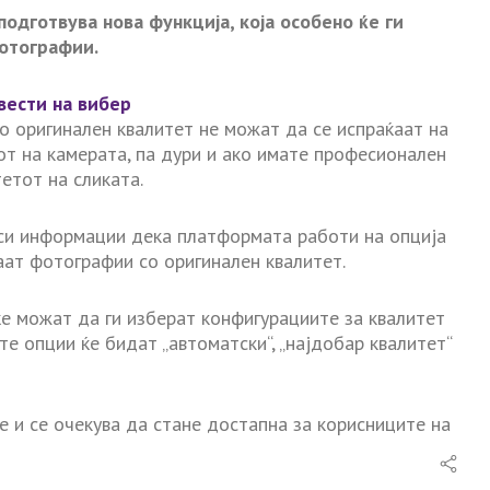
одготвува нова функција, која особено ќе ги
отографии.
вести на вибер
 оригинален квалитет не можат да се испраќаат на
от на камерата, па дури и ако имате професионален
етот на сликата.
оси информации дека платформата работи на опција
аат фотографии со оригинален квалитет.
е можат да ги изберат конфигурациите за квалитет
е опции ќе бидат „автоматски“, „најдобар квалитет“
 и се очекува да стане достапна за корисниците на