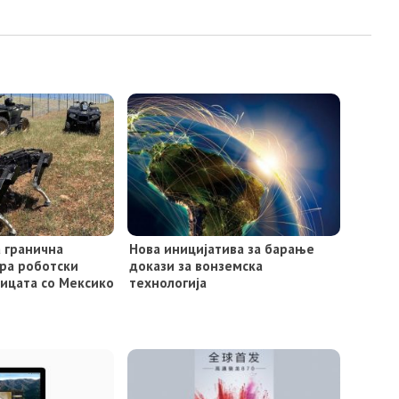
 гранична
Нова иницијатива за барање
ира роботски
докази за вонземска
ницата со Мексико
технологија