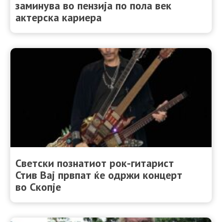
заминува во пензија по пола век
актерска кариера
Светски познатиот рок-гитарист
Стив Вај првпат ќе одржи концерт
во Скопје