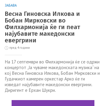
ЗАБАВА
Весна Гиновска Илкова и
Бобан Мирковски во
Филхармонија ќе ги пеат
најубавите македонски
евергрини
пред 4 години
На 17 септември во Филхармонија ќе се одржи
концертот „Ја чуваме македонската музика“ на
кој Весна Гиновска Илкова, Бобан Мирковски и
Гудачкиот камерен оркестар Арко ќе ги
изведат најубавите македонски евергрини.
Диригент е Ерхан Шукри.