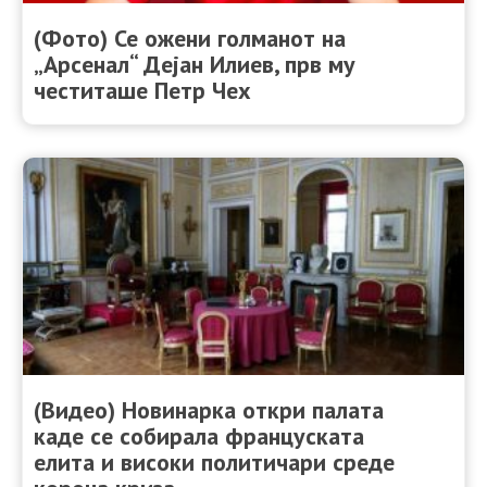
(Фото) Се ожени голманот на
„Арсенал“ Дејан Илиев, прв му
честиташе Петр Чех
(Видео) Новинарка откри палата
каде се собиралa француската
елита и високи политичари среде