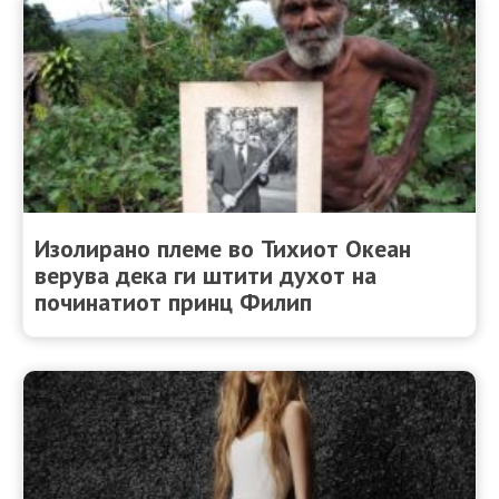
Изолирано племе во Тихиот Океан
верува дека ги штити духот на
починатиот принц Филип