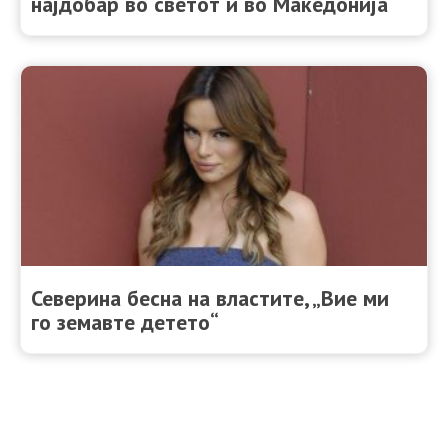
најдобар во светот и во Македонија
Северина бесна на властите, „Вие ми
го земавте детето“