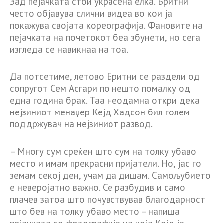
Зад пејачката стои украсена елка. Бритни
често објавува слични видеа во кои ја
покажува својата кореографија. Фановите на
пејачката на почетокот беа збунети, но сега
изгледа се навикнаа на тоа.
Да потсетиме, летово Бритни се раздели од
сопругот Сем Асгари по нешто помалку од
една година брак. Таа неодамна откри дека
нејзиниот менаџер Кејд Хадсон бил голем
поддржувач на нејзиниот развод.
– Многу сум среќен што сум на толку убаво
место и имам прекрасни пријатели. Но, јас го
земам секој ден, учам да дишам. Самољубието
е неверојатно важно. Се разбудив и само
плачев затоа што почувствував благодарност
што бев на толку убаво место – напиша
пејачката со фотографија на која Кејд ја