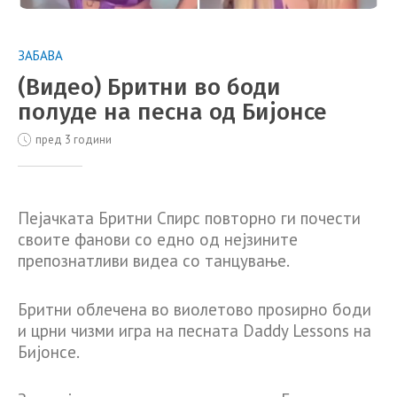
ЗАБАВА
(Видео) Бритни во боди
полуде на песна од Бијонсе
пред 3 години
Пејачката Бритни Спирс повторно ги почести
своите фанови со едно од нејзините
препознатливи видеа со танцување.
Бритни облечена во виолетово проѕирно боди
и црни чизми игра на песната Daddy Lessons на
Бијонсе.