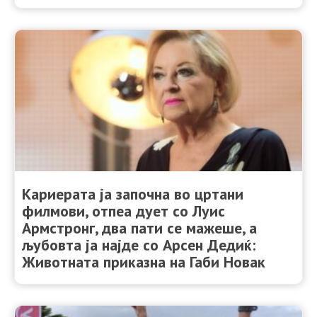
Кариерата ја започна во цртани
филмови, отпеа дует со Луис
Армстронг, два пати се мажеше, а
љубовта ја најде со Арсен Дедиќ:
Животната приказна на Габи Новак