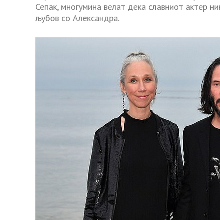
Сепак, многумина велат дека славниот актер ни
љубов со Александра.