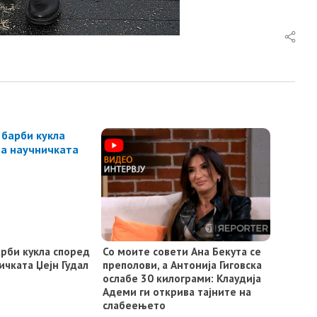
арби кукла според
Со моите совети Ана Бекута се
ичката Џејн Гудал
преполови, а Антонија Гиговска
ослабе 30 килограми: Клаудија
Адеми ги открива тајните на
слабеењето