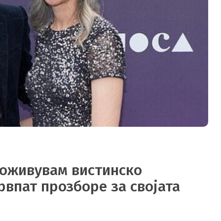
доживувам вистинско
рвпат прозборе за својата