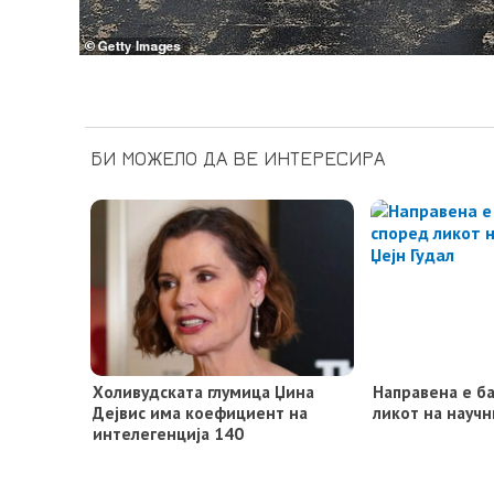
БИ МОЖЕЛО ДА ВЕ ИНТЕРЕСИРА
Холивудската глумица Џина
Направена е б
Дејвис има коефициент на
ликот на научн
интелегенција 140