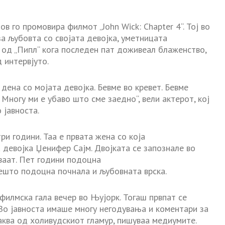
в го промовира филмот „John Wick: Chapter 4“. Тој во
а љубовта со својата девојка, уметницата
т од
„
Пипл“ кога последен пат доживеал блаженство,
 интервјуто.
ена со мојата девојка. Бевме во кревет. Бевме
 Многу ми е убаво што сме заедно“, вели актерот, кој
 јавноста.
ри години. Таа е првата жена со која
 девојка Џенифер Сајм. Двојката с
е
запознале во
уваат. Пет години подоцна
ешто подоцна почнала и љубовната врска.
филмска гала вечер во
Њујорк. Тогаш првпат се
. Во јавноста имаше многу негодувања и коментари за
аква од холивудскиот гламур, пишуваа медиумите.