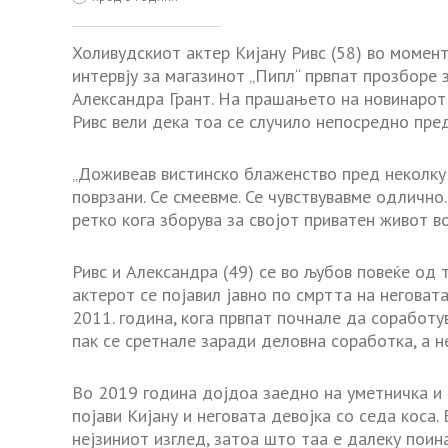
Холивудскиот актер Кијану Ривс (58) во моменто
интервју за магазинот
„
Пипл“ првпат прозборе з
Александра Грант. На прашањето на новинаро
Ривс вели дека тоа
се
случило непосредно пред
„Доживеав вистинско блаженство пред неколку д
поврзани. Се смеевме. Се чувствувавме одлично.
ретко кога зборува за својот приватен живот во
Ривс и Александра (49)
се
во љубов повеќе од т
актерот
се
појавил јавно по смртта на неговата
2011.
година
, кога првпат почнале да соработ
пак
се
сретнале заради деловна соработка, а н
Во 2019
година
дојдоа заедно на уметничка и 
појави
Кијану и неговата девојка со седа коса
нејзиниот изглед, затоа што таа е далеку поин