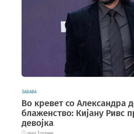
ЗАБАВА
Во кревет со Александра 
блаженство: Кијану Ривс п
девојка
пред 3 години