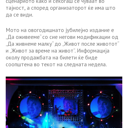
сценариото како и секогаш се чуваат во
тајност, а според организаторот ќе има што
да се види.
Мото на овогодишнато јубилејно издание е
„Да оживееме“ со сие негови модификации од
„Да живнеме малку“ до „Живот после животот“
и „Живот за време на живот”. Информација
околу продажбата на билети ќе биде
соопштена во текот на следната недела.