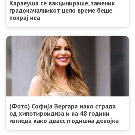
Карлеуша се вакцинираше, заменик
градоначалникот цело време беше
покрај неа
(Фото) Софија Вергара иако страда
од хипотироидиза и на 48 години
изгледа како дваестгодишна девојка