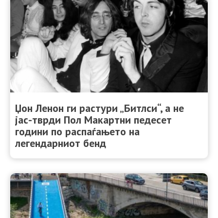
Џон Ленон ги растури „Битлси“, а не
јас-тврди Пол Макартни педесет
години по распаѓањето на
легендарниот бенд