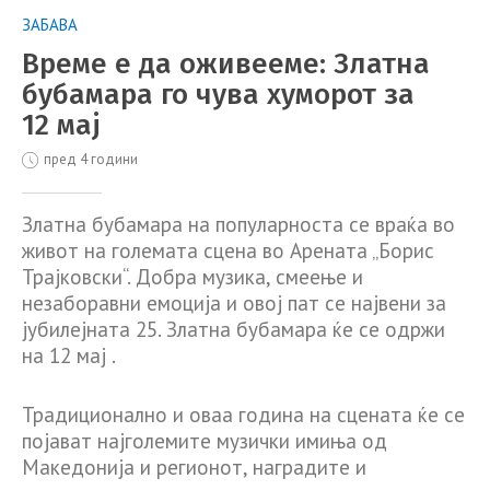
ЗАБАВА
Време е да оживееме: Златна
бубамара го чува хуморот за
12 мај
пред 4 години
Златна бубамара на популарноста се враќа во
живот на големата сцена во Арената „Борис
Трајковски“. Добра музика, смеење и
незаборавни емоција и овој пат се највени за
јубилејната 25. Златна бубамара ќе се одржи
на 12 мај .
Традиционално и оваа година на сцената ќе се
појават најголемите музички имиња од
Македонија и регионот, наградите и