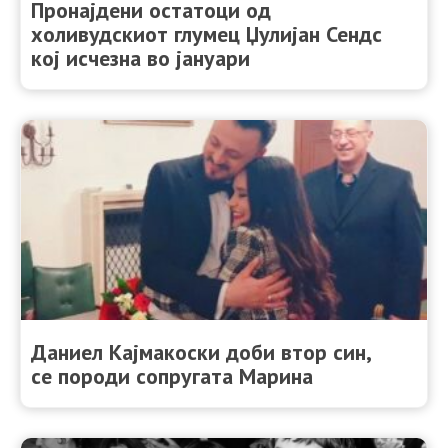
Пронајдени остатоци од
холивудскиот глумец Џулијан Сендс
кој исчезна во јануари
Даниел Кајмакоски доби втор син,
се породи сопругата Марина