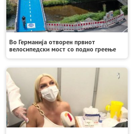
Во Германија отворен првиот
велосипедски мост со подно греење