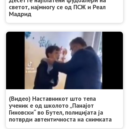
Десетте најплатени фудбалери на
светот, најмногу се од ПСЖ и Реал
Мадрид
(Видео) Наставникот што тепа
ученик е од школото „Панајот
Гиновски“ во Бутел, полицијата ја
потврди автентичноста на снимката