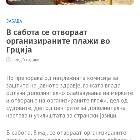
ЗАБАВА
В сабота се отвораат
организираните плажи во
Грција
пред 5 години
По препорака од надлежната комисија за
заштита на јавното здравје, грчката влада
одлучи дополнително олабавување на мерките
и отворање на организираните плажи, дел од
судовите, дел од центрите за дополнителна
настава и училиштата за странски јазици.
В сабота, 8 мај, се отвораат организираните
плажи, а од понеделник почнуваат со работа и