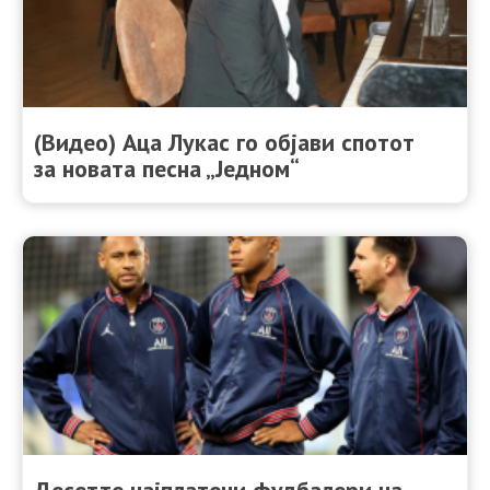
(Видео) Аца Лукас го објави спотот
за новата песна „Једном“