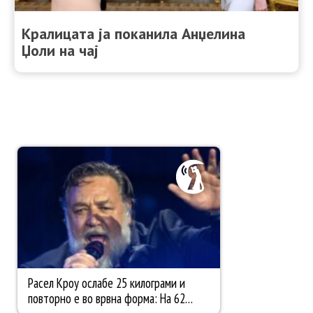
Кралицата ја поканила Анџелина
Џоли на чај