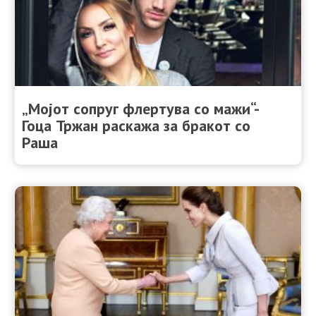
„Мојот сопруг флертува со мажи“-
Гоца Тржан раскажа за бракот со
Раша