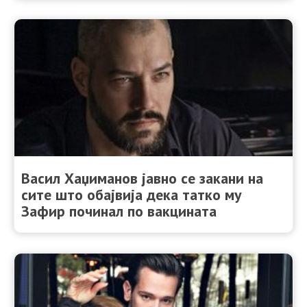
Васил Хаџиманов јавно се закани на
сите што обајвија дека татко му
Зафир починал по вакцината