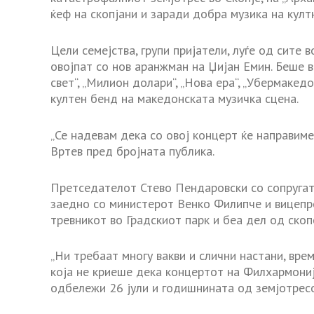
ќеф на скопјани и заради добра музика на кул
Цели семејства, групи пријатели, луѓе од сите в
овојпат со нов аранжман на Џијан Емин. Беше 
свет“, „Милион долари“, „Нова ера“, „Убермакед
култен бенд на македонската музичка сцена.
„Се надевам дека со овој концерт ќе направиме
Вртев пред бројната публика.
Претседателот Стево Пендаровски со сопругат
заедно со министерот Венко Филипче и вицепр
тревникот во Градскиот парк и беа дел од скоп
„Ни требаат многу вакви и слични настани, врем
која не криеше дека концертот на Филхармонија
одбележи 26 јули и годишнината од земјотресо