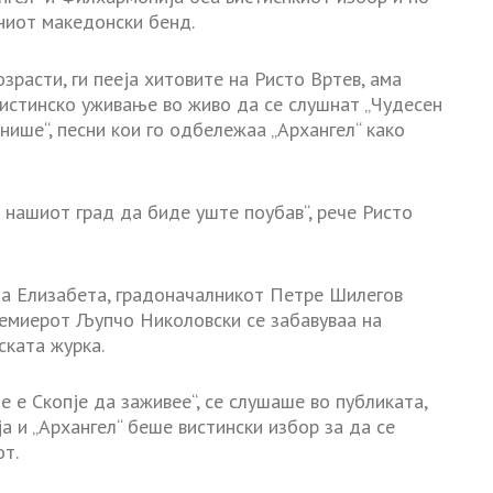
тниот македонски бенд.
озрасти, ги пееја хитовите на Ристо Вртев, ама
вистинско уживање во живо да се слушнат „Чудесен
онише“, песни кои го одбележаа „Архангел“ како
 нашиот град да биде уште поубав“, рече Ристо
а Елизабета, градоначалникот Петре Шилегов
емиерот Љупчо Николовски се забавуваа на
ската журка.
е е Скопје да заживее“, се слушаше во публиката,
 и „Архангел“ беше вистински избор за да се
т.