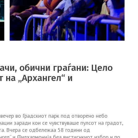
јачи, обични граѓани: Цело
т на „Архангел“ и
авечер во Градскиот парк под отворено небо
рации заради кои се чувствуваше пулсот на градот,
та. Вчера се одбележаа 58 години од
нгел“ и Филхармонија беа вистиснкиот избор и по