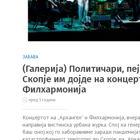
ЗАБАВА
(Галерија) Политичари, пе
Скопје им дојде на концер
Филхармонија
пред 5 години
Концертот на „Архангел“ и Филхармонија, вчер
направија вистинска урбана журка. Спој на гене
баш оној кој го заборавивме заради пандемија
катастрофалниот земјотрес во Скопје, па „Арха