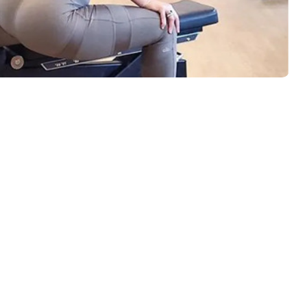
о пуштаат Роналдо да игра 90