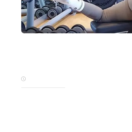
ЗАБАВА
Георгина се лути што не г
минути
пред 4 години