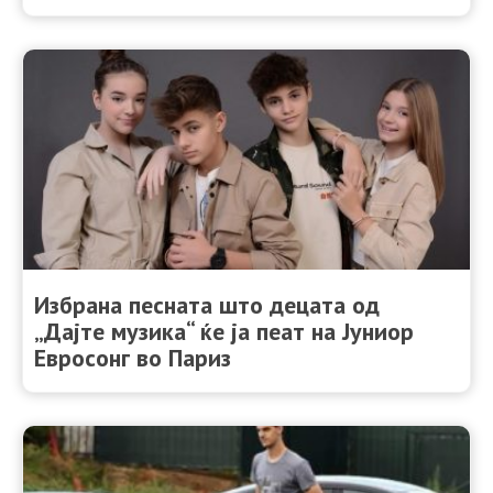
Избрана песната што децата од
„Дајте музика“ ќе ја пеат на Јуниор
Евросонг во Париз