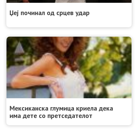
Џеј починал од срцев удар
Мексиканска глумица криела дека
има дете со претседателот