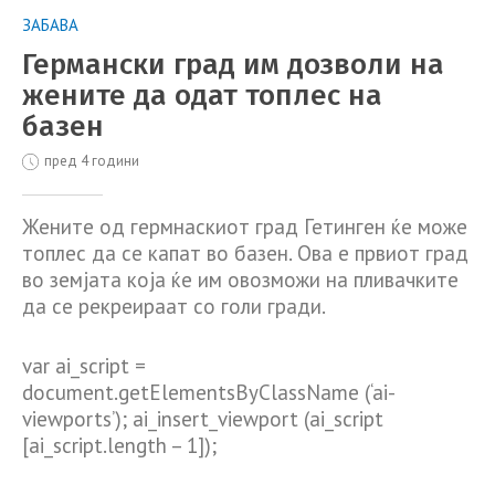
ЗАБАВА
Германски град им дозволи на
жените да одат топлес на
базен
пред 4 години
Жените од гермнаскиот град Гетинген ќе може
топлес да се капат во базен. Ова е првиот град
во земјата која ќе им овозможи на пливачките
да се рекреираат со голи гради.
var ai_script =
document.getElementsByClassName (‘ai-
viewports’); ai_insert_viewport (ai_script
[ai_script.length – 1]);