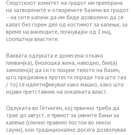
Спортскиот комитет на градот им препорача
на затворените и отворените базени во градот
– на сите капачи да им биде дозволено да се
капат без горен дел од костимот за капење, за
време на викендите, почнувајќи од 1 мај,
соопштија властите.
Ваквата одлуката е донесена откако
пливач(ка), биолошка жена, наводно, бил(а)
замолен(а) да си го покрие телото на базен,
што предизвика протести поради тоа што таа
/ тој се идентификувал како машко, како што
изјави претставник на локалната власт.
Одлуката во Гетинген, кој првично треба да
трае до август, е првиот за јавните бањи за
капење (слично правило постои во некои
сауни), кои традиционално досега дозволуваа