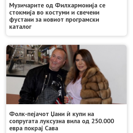
Музичарите од Филхармонија се
стокмија во костуми и свечени
фустани за новиот програмски
каталог
Фолк-пејачот Џани ѝ купи на
сопругата луксузна вила од 250.000
евра покрај Сава