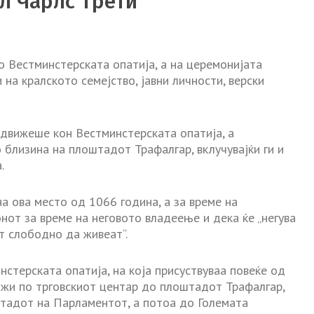
л Чарлс Трети
о Вестминстерската опатија, а на церемонијата
и на кралското семејство, јавни личности, верски
 движеше кон Вестминстерската опатија, а
 близина на плоштадот Трафалгар, вклучувајќи ги и
.
а ова место од 1066 година, а за време на
онот за време на неговото владеење и дека ќе „негува
т слободно да живеат“.
стерската опатија, на која присуствуваа повеќе од
лжи по трговскиот центар до плоштадот Трафалгар,
штадот на Парламентот, а потоа до Големата