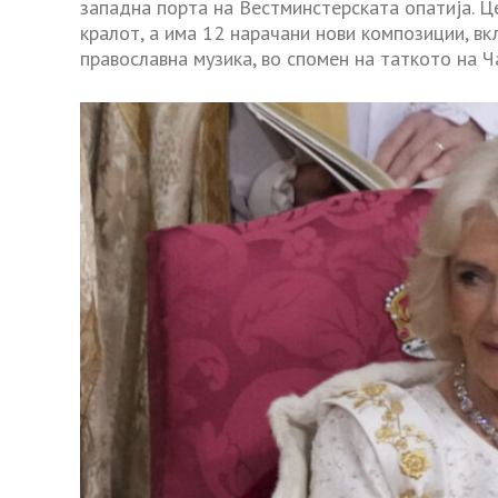
западна порта на Вестминстерската опатија. 
кралот, а има 12 нарачани нови композиции, вк
православна музика, во спомен на таткото на Ч