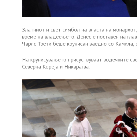
Златниот и свет симбол на власта на монархот
време на владеењето. Денес е поставен на глава
Чарлс Трети беше крунисан заедно со Камила, с
На крунисувањето присуствуваат водечките свет
Северна Кореја и Никарагва.