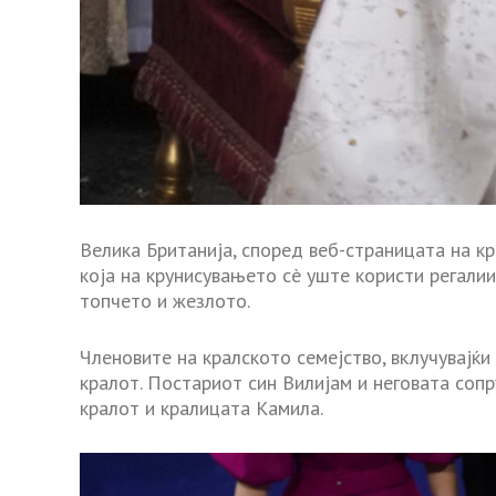
Велика Британија, според веб-страницата на кр
која на крунисувањето сè уште користи регалии
топчето и жезлото.
Членовите на кралското семејство, вклучувајќи 
кралот. Постариот син Вилијам и неговата сопр
кралот и кралицата Камила.