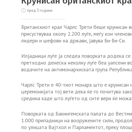
Крунисан британскиот кра
пред 3 години
Британскиот крал Чарлс Трети беше крунисан в
присуствуваа околу 2.200 луѓе, меѓу кои членов
лидери и шефови на држави, јавува Би-Би-Си.
Илјадници луѓе ја следеа поворката додека се
претходно денеска неколку луѓе беа уапсени во
водачите на антимонархиската група Република
Чарлс Трети е 40-тиот монарх што е крунисан н
церемонијата тој вети дека ќе го почитува зак
средина каде што луѓето од сите вери ќе можа
Поворката од Бакингемската палата до Вестмин
1.000 припадници на вооружените сили, продо
по улицата Вајтхол и Парламентот, преку пло