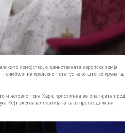
алското семејство, е единствената европска земја
 – симболи на кралскиот статус како што се круната,
го и неговиот син Хари, пристигнаа во опатијата пред
уга Кејт влегоа во опатијата како претходник на