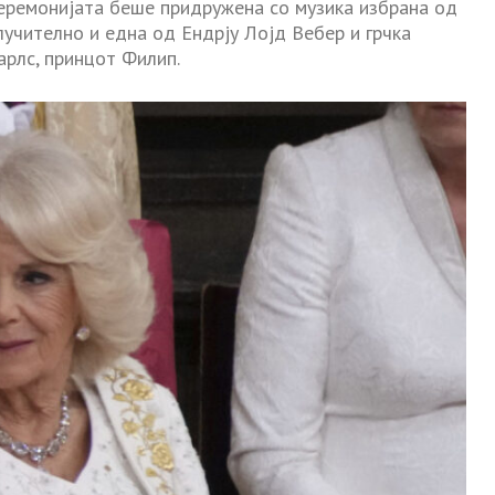
Церемонијата беше придружена со музика избрана од
лучително и една од Ендрју Лојд Вебер и грчка
арлс, принцот Филип.