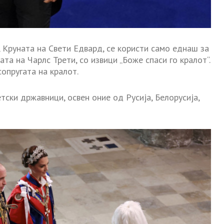
, Круната на Свети Едвард, се користи само еднаш за
та на Чарлс Трети, со извици „Боже спаси го кралот“.
опругата на кралот.
ски државници, освен оние од Русија, Белорусија,