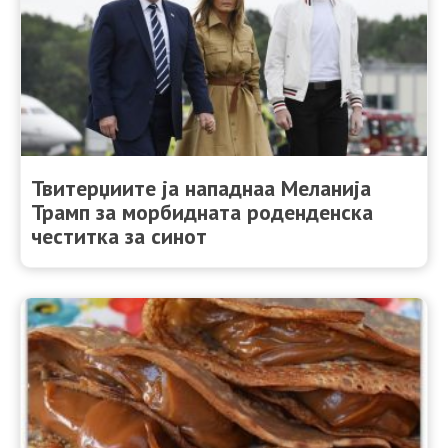
Твитерџиите ја нападнаа Меланија
Трамп за морбидната роденденска
честитка за синот