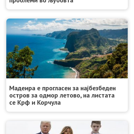
Мадеира е прогласен за најбезбеден
остров за одмор летово, на листата
се Крф и Корчула