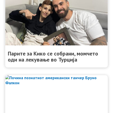
Парите за Кико се собрани, момчето
оди на лекување во Турција