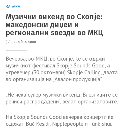
ЗАБАВА
Музички викенд во Скопје:
македонски диџеи и
регионални ѕвезди во МКЦ
пред 5 години
Вечерва, во МКЦ, во Скопје, ќе се одржи
музичкиот фестивал Skopje Sounds Good, а
утревечер (30 октомври) Skopje Calling, двата
во организација на „Авалон продукција“.
„Нè чека супер музички викенд. Влезниците се
речиси распродадени“, велат организаторите.
На Skopje Sounds Good вечерва концерти ќе
одржат Buč Kesidi, Nipplepeople и Funk Shui.