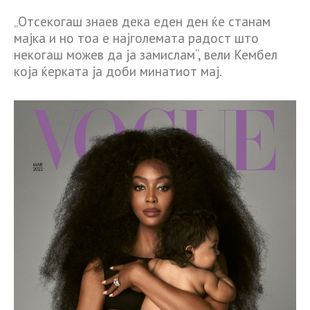
„Отсекогаш знаев дека еден ден ќе станам
мајка и но тоа е најголемата радост што
некогаш можев да ја замислам“, вели Кембел
која ќерката ја доби минатиот мај.