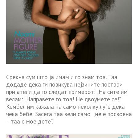
Среќна сум што ја имам и го знам тоа. Таа
додаде дека ги повикува нејзините постари
пријатели да го следат примерот: „На сите им
велам: „Направете го тоа! Не двоумете се!“
Кембел им кажала на само неколку луѓе дека
чека бебе. Засега таа вели само „не е посвоена
– таа е мое дете“.