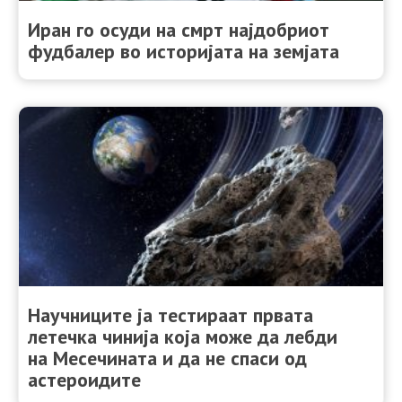
Иран го осуди на смрт најдобриот
фудбалер во историјата на земјата
Научниците ја тестираат првата
летечка чинија која може да лебди
на Месечината и да не спаси од
астероидите