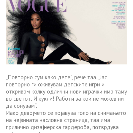
„Повторно сум како дете“, рече таа. „Јас
повторно ги оживувам детските игри и
откривам колку одлични нови играчки има таму
во светот. И кукли! Работи за кои не можев ни
да сонувам“.
Иако девојчето се појавува голо на снимањето
на нејзината насловна страница, таа има
прилично дизајнерска гардероба, потврдува