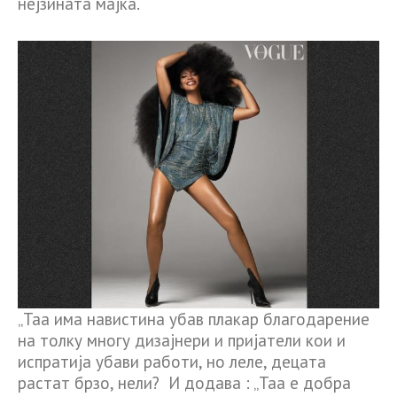
нејзината мајка.
„Таа има навистина убав плакар благодарение
на толку многу дизајнери и пријатели кои и
испратија убави работи, но леле, децата
растат брзо, нели? И додава : „Таа е добра