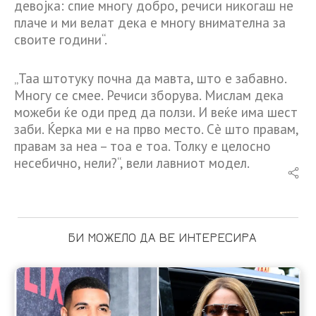
девојка: спие многу добро, речиси никогаш не
плаче и ми велат дека е многу внимателна за
своите години“.
„Таа штотуку почна да мавта, што е забавно.
Многу се смее. Речиси зборува. Мислам дека
можеби ќе оди пред да ползи. И веќе има шест
заби. Ќерка ми е на прво место. Сè што правам,
правам за неа – тоа е тоа. Толку е целосно
несебично, нели?“, вели лавниот модел.
БИ МОЖЕЛО ДА ВЕ ИНТЕРЕСИРА