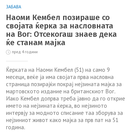
ЗАБАВА
Наоми Кембел позираше со
својата ќерка за насловната
на Вог: Отсекогаш знаев дека
ќе станам мајка
пред 4 години
Ќерката на Наоми Кембел (51) на само 9
месеци, веќе ја има својата прва насловна
страница позирајќи покрај нејзината мајка за
мартовското издание на британскиот Вог.
Иако Кембел допрва треба јавно да го открие
името на нејзината ќерка, во нејзиното
интервју за модното списание таа зборува за
нејзиниот живот како мајка за прв пат на 51
година.