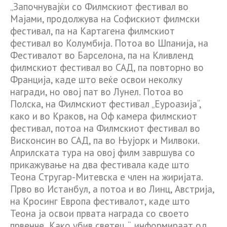
„Започнувајќи со Филмскиот фестивал во
Мајами, продолжува на Софискиот филмски
фестивал, па на Картагена филмскиот
фестивал во Колумбија. Потоа во Шпанија, на
Фестивалот во Барселона, па на Кливленд
филмскиот фестивал во САД, па повторно во
Франција, каде што веќе освои неколку
награди, но овој пат во Лунел. Потоа во
Полска, на Филмскиот фестивал „Еуроазија“,
како и во Краков, на Оф камера филмскиот
фестивал, потоа на Филмскиот фестивал во
Висконсин во САД, па во Њујорк и Милвоки.
Априлската тура на овој филм завршува со
прикажување на два фестивала каде што
Теона Стругар-Митевска е член на жиријата.
Прво во Истанбул, а потоа и во Линц, Австрија,
на Кросинг Европа фестивалот, каде што
Теона ја освои првата награда со своето
првенче „Како убив светец„“, информираат од