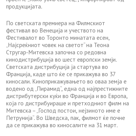
продукцијата.
По светската премиера на Филмскиот
фестивал во Венеција и учеството на
Фестивалот во Торонто минатата есен,
„Најсреќниот човек на светот“ на Теона
Стругар-Митевска започна со редовна
кинодистрибуција во шест европски земји.
Светската дистрибуција ја стартува во
Франција, каде што ќе се прикажува во 37
киносали. Киноприкажувањето во оваа земја е
водено од „Пирамид“, една од најпрестижните
дистрибутерски куќи во Франција и во Европа,
која го дистрибуираше и претходниот филм на
Митевска – „Господ постои, нејзиното име е
Петрунија“. Во Шведска, пак, филмот ќе почне
да се прикажува во киносалите на 31 март.