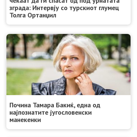
чекаат да ги спасат од под урнатата
зграда: Интервју со турскиот глумец
Толга Ортанџил
Почина Тамара Бакиќ, една од
најпознатите југословенски
манекенки