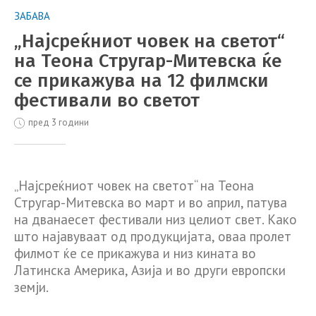
ЗАБАВА
„Најсреќниот човек на светот“
на Теона Стругар-Митевска ќе
се прикажува на 12 филмски
фестивали во светот
пред 3 години
„Најсреќниот човек на светот“ на Теона
Стругар-Митевска во март и во април, патува
на дванаесет фестивали низ целиот свет. Како
што најавуваат од продукцијата, оваа пролет
филмот ќе се прикажува и низ кината во
Латинска Америка, Азија и во други европски
земји.