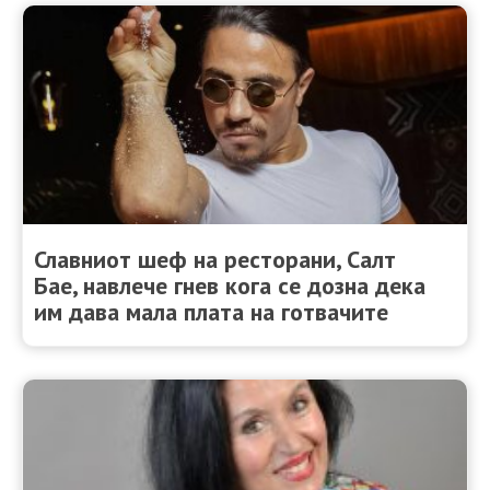
Славниот шеф на ресторани, Салт
Бае, навлече гнев кога се дозна дека
им дава мала плата на готвачите