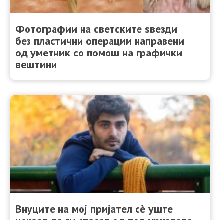
Фотографии на светските ѕвезди
без пластични операции направени
од уметник со помош на графички
вештини
Внуците на мој пријател сè уште