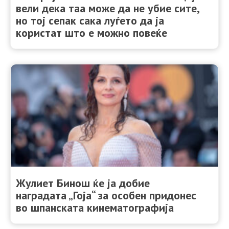
вели дека таа може да не убие сите,
но тој сепак сака луѓето да ја
користат што е можно повеќе
Жулиет Бинош ќе ја добие
наградата „Гоја“ за особен придонес
во шпанската кинематографија