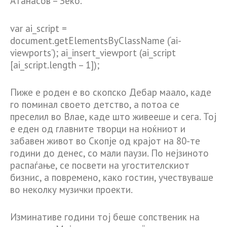
Атанасов – Зеко.
var ai_script =
document.getElementsByClassName (‘ai-
viewports’); ai_insert_viewport (ai_script
[ai_script.length – 1]);
Пиже е роден е во скопско Дебар маало, каде
го поминал своето детство, а потоа се
преселил во Влае, каде што живееше и сега. Тој
е еден од главните творци на ноќниот и
забавен живот во Скопје од крајот на 80-те
години до денес, со мали паузи. По нејзиното
распаѓање, се посвети на угостителскиот
бизнис, а повремено, како гостин, учествуваше
во неколку музички проекти.
Изминативе години тој беше сопственик на