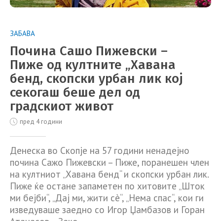
ЗАБАВА
Почина Сашо Пижевски –
Пиже од култните „Хавана
бенд, скопски урбан лик кој
секогаш беше дел од
градскиот живот
пред 4 години
Денеска во Скопје на 57 години ненадејно
почина Сажо Пижевски – Пиже, поранешен член
на култниот „Хавана бенд“ и скопски урбан лик.
Пиже ќе остане запаметен по хитовите „Шток
ми бејби“, „Дај ми, жити сè“, „Нема спас“, кои ги
изведуваше заедно со Игор Џамбазов и Горан