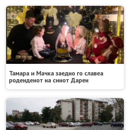
Тамара и Мачка заедно го славеа
роденденот на синот Дарен