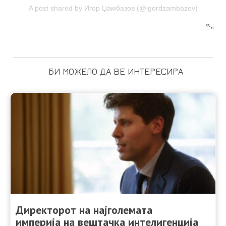
A post shared by Игор Џамбазов (@igordzambazov)
БИ МОЖЕЛО ДА ВЕ ИНТЕРЕСИРА
Директорот на најголемата
империја на вештачка интелигенција