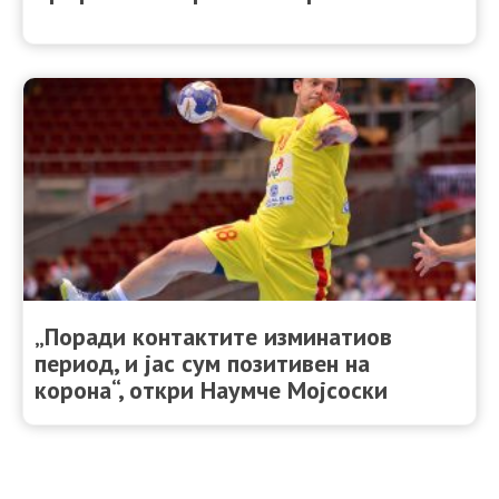
„Поради контактите изминатиов
период, и јас сум позитивен на
корона“, откри Наумче Мојсоски