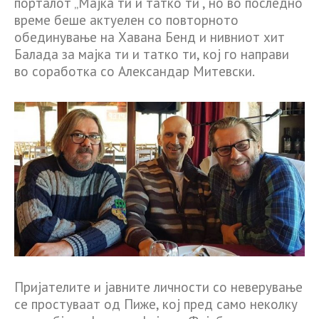
порталот „Мајка ти и татко ти“, но во последно
време беше актуелен со повторното
обединување на Хавана Бенд и нивниот хит
Балада за мајка ти и татко ти, кој го направи
во соработка со Александар Митевски.
Пријателите и јавните личности со неверување
се простуваат од Пиже, кој пред само неколку