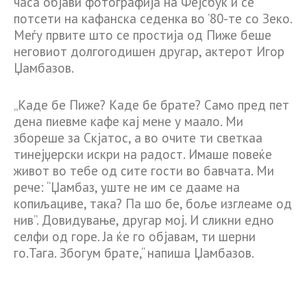
часа објави фотографија на Фејсбук и се
потсети на кафанска седенка во ’80-те со Зеко.
Меѓу првите што се простија од Пиже беше
неговиот долгогодишен другар, актерот Игор
Џамбазов.
„Каде бе Пиже? Каде бе брате? Само пред пет
дена пиевме кафе кај мене у маало. Ми
збореше за Скјатос, а во очите ти светкаа
тинејџерски искри на радост. Имаше повеќе
живот во тебе од сите гости во бавчата. Ми
рече: “Џамбаз, уште не им се дааме на
копиљациве, така? Па шо бе, боље изглеаме од
нив”. Довидување, другар мој. И сликни едно
селфи од горе. Ја ќе го објавам, ти шерни
го.Тага. Збогум брате,“ напиша Џамбазов.