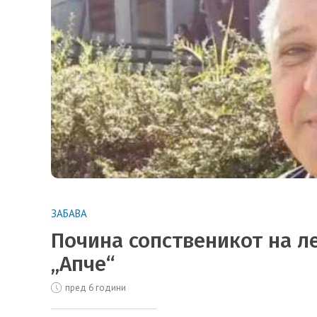
ЗАБАВА
Почина сопственикот на л
„Апче“
пред 6 години