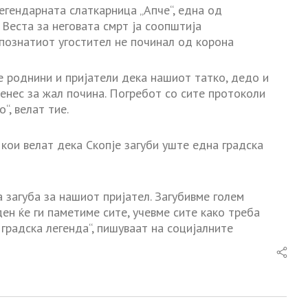
егендарната слаткарница „Апче“, една од
 Веста за неговата смрт ја соопштија
 познатиот угостител не починал од корона
е роднини и пријатели дека нашиот татко, дедо и
денес за жал почина. Погребот со сите протоколи
“, велат тие.
 кои велат дека Скопје загуби уште една градска
а загуба за нашиот пријател. Загубивме голем
ден ќе ги паметиме сите, учевме сите како треба
 градска легенда“, пишуваат на социјалните