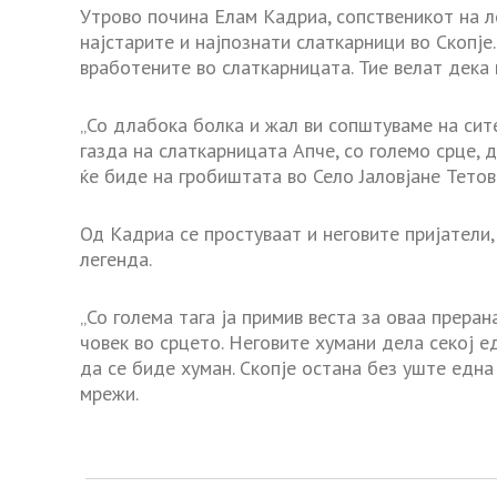
Утрово почина Елам Кадриа, сопственикот на л
најстарите и најпознати слаткарници во Скопје.
вработените во слаткарницата. Тие велат дека
„Со длабока болка и жал ви сопштуваме на сит
газда на слаткарницата Апче, со големо срце, 
ќе биде на гробиштата во Село Јаловјане Тетово
Од Кадриа се простуваат и неговите пријатели,
легенда.
„Со голема тага ја примив веста за оваа преран
човек во срцето. Неговите хумани дела секој е
да се биде хуман. Скопје остана без уште една
мрежи.