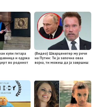
ан купи гитара
(Видео) Шварценегер му рече
одавница и одржа
на Путин: Ти ја започна оваа
церт во родниот
војна, ти можеш да ја завршиш