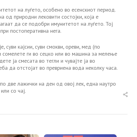
тетот на луѓето, особено во есенскиот период.
 од природни лековити состојки, која е
агаат да се подобри имунитетот на луѓето. Тој
при постоперативна нега.
, суви кајсии, суви смокви, ореви, мед (по
и сомелете ги во сецко или во машина за мелење
ете ја смесата во тегли и чувајте ја во
еба да отстојат во превриена вода неколку часа.
по две лажички на ден од овој лек, една наутро
или со чај.