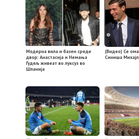
Модерна вила и базен среде
(Видео) Се ом
двор: Анастасија и Немања
Синиша Михајл
Гудељ живеат во луксуз во
Шпанија