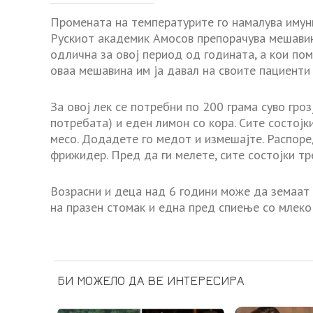
Промената на температурите го намалува имуни
Рускиот академик Амосов препорачува мешавина
одлична за овој период од годината, а кои пом
оваа мешавина им ја давал на своите пациенти 
За овој лек се потребни по 200 грама суво грозје
потребата) и еден лимон со кора. Сите состојк
месо. Додадете го медот и измешајте. Распоред
фрижидер. Пред да ги мелете, сите состојки тр
Возрасни и деца над 6 години може да земаат 
на празен стомак и една пред спиење со млеко 
БИ МОЖЕЛО ДА ВЕ ИНТЕРЕСИРА