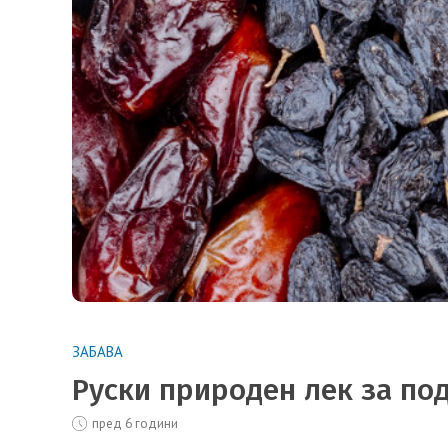
ЗАБАВА
Руски природен лек за по
пред 6 години