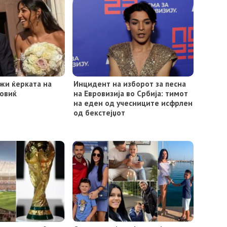
ажи ќерката на
Инцидент на изборот за песна
овиќ
на Евровизија во Србија: тимот
на еден од учесниците исфрлен
од бекстејџот