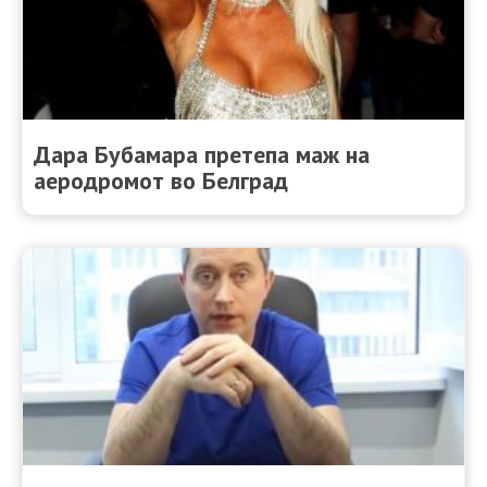
Дара Бубамара претепа маж на
аеродромот во Белград