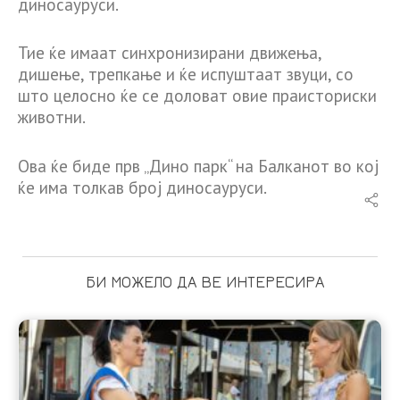
диносауруси.
Тие ќе имаат синхронизирани движења,
дишење, трепкање и ќе испуштаат звуци, со
што целосно ќе се доловат овие праисториски
животни.
Ова ќе биде прв „Дино парк“ на Балканот во кој
ќе има толкав број диносауруси.
БИ МОЖЕЛО ДА ВЕ ИНТЕРЕСИРА