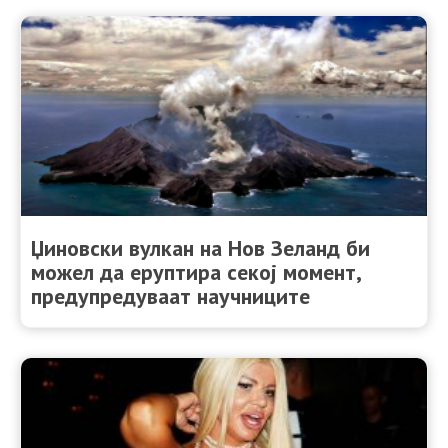
Џиновски вулкан на Нов Зеланд би
можел да еруптира секој момент,
предупредуваат научниците