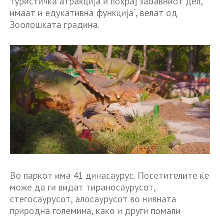
туристичка атракција и покрај забавниот дел,
имаат и едукативна функција“, велат од
Зоолошката градина.
Во паркот има 41 динасаурус. Посетителите ќе
може да ги видат тираносаурусот,
стегосаурусот, алосаурусот во нивната
природна големина, како и други помали