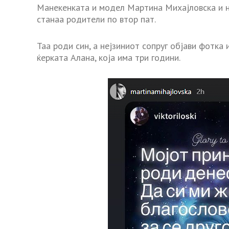
Манекенката и модел Мартина Михајловска и н
станаа родители по втор пат.
Таа роди син, а нејзиниот сопруг објави фотка 
ќерката Алана, која има три години.