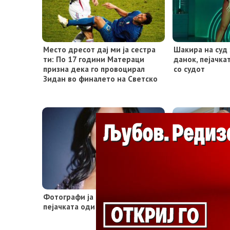
Место дресот дај ми ја сестра
Шакира на суд 
ти: По 17 години Матераци
данок, пејачка
призна дека го провоцирал
со судот
Зидан во финалето на Светско
Фотографи ја тужат Дуа Липа,
На Американец
пејачката оди на суд
изгубениот па
години на Ант