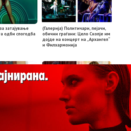
за затајување
(Галерија) Политичари, пејачи,
та одби спогодба
обични граѓани: Цело Скопје им
дојде на концерт на „Архангел“
и Филхармонија
 му го вратиле
Српската премиерка Ана
ричник од пред 50
Брнабиќ ќе живее во вилата на
артокот
Јованка Броз