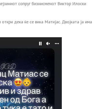
ејзиниот сопруг бизнисменот Виктор Илоски
и откри дека ќе се вика Матијас. Двојката ја има