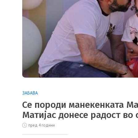
ЗАБАВА
Се породи манекенката Ма
Матијас донесе радост во 
пред 4 години